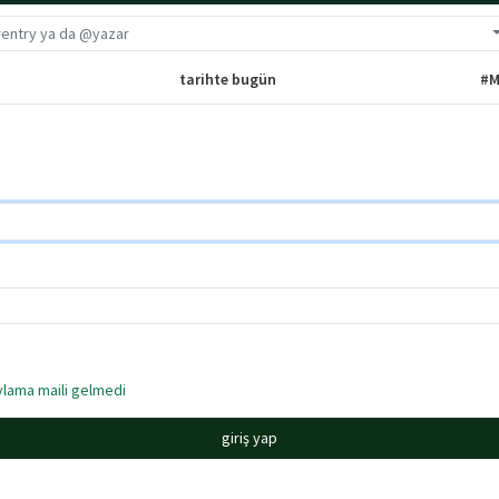
G
tarihte bugün
#M
lama maili gelmedi
giriş yap