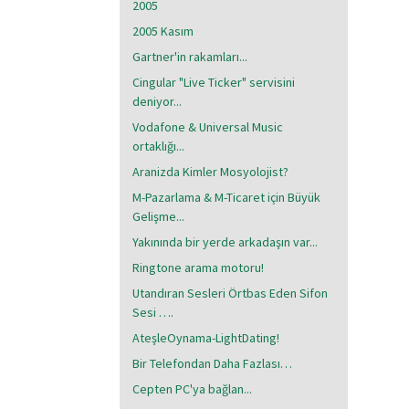
2005
2005 Kasım
Gartner'in rakamları...
Cingular "Live Ticker" servisini
deniyor...
Vodafone & Universal Music
ortaklığı...
Aranizda Kimler Mosyolojist?
M-Pazarlama & M-Ticaret için Büyük
Gelişme...
Yakınında bir yerde arkadaşın var...
Ringtone arama motoru!
Utandıran Sesleri Örtbas Eden Sifon
Sesi ….
AteşleOynama-LightDating!
Bir Telefondan Daha Fazlası…
Cepten PC'ya bağlan...