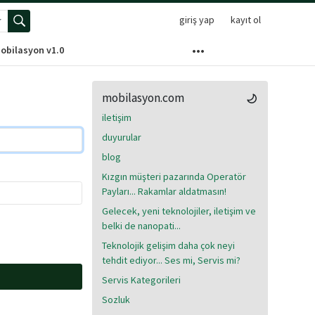
giriş yap
kayıt ol
elişmiş arama menüsünü aç
obilasyon v1.0
mobilasyon.com
iletişim
duyurular
blog
Kızgın müşteri pazarında Operatör
Payları... Rakamlar aldatmasın!
Gelecek, yeni teknolojiler, iletişim ve
belki de nanopati...
Teknolojik gelişim daha çok neyi
tehdit ediyor... Ses mi, Servis mi?
Servis Kategorileri
Sozluk