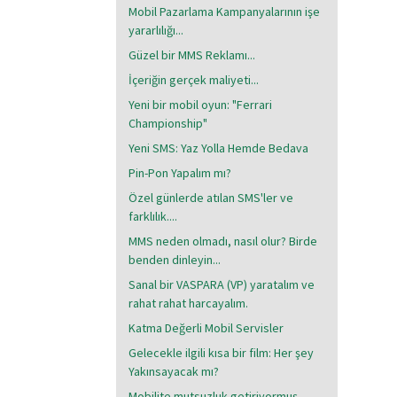
Mobil Pazarlama Kampanyalarının işe
yararlılığı...
Güzel bir MMS Reklamı...
İçeriğin gerçek maliyeti...
Yeni bir mobil oyun: "Ferrari
Championship"
Yeni SMS: Yaz Yolla Hemde Bedava
Pin-Pon Yapalım mı?
Özel günlerde atılan SMS'ler ve
farklılık....
MMS neden olmadı, nasıl olur? Birde
benden dinleyin...
Sanal bir VASPARA (VP) yaratalım ve
rahat rahat harcayalım.
Katma Değerli Mobil Servisler
Gelecekle ilgili kısa bir film: Her şey
Yakınsayacak mı?
Mobilite mutsuzluk getiriyormuş...