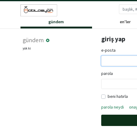
gündem
en'ler
giriş yap
gündem
yok ki
e-posta
parola
beni hatırla
parola neydi
onay