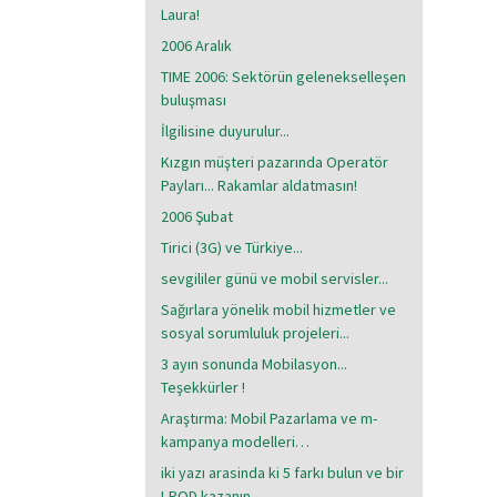
Laura!
2006 Aralık
TIME 2006: Sektörün gelenekselleşen
buluşması
İlgilisine duyurulur...
Kızgın müşteri pazarında Operatör
Payları... Rakamlar aldatmasın!
2006 Şubat
Tirici (3G) ve Türkiye...
sevgililer günü ve mobil servisler...
Sağırlara yönelik mobil hizmetler ve
sosyal sorumluluk projeleri...
3 ayın sonunda Mobilasyon...
Teşekkürler !
Araştırma: Mobil Pazarlama ve m-
kampanya modelleri…
iki yazı arasinda ki 5 farkı bulun ve bir
I-POD kazanın..