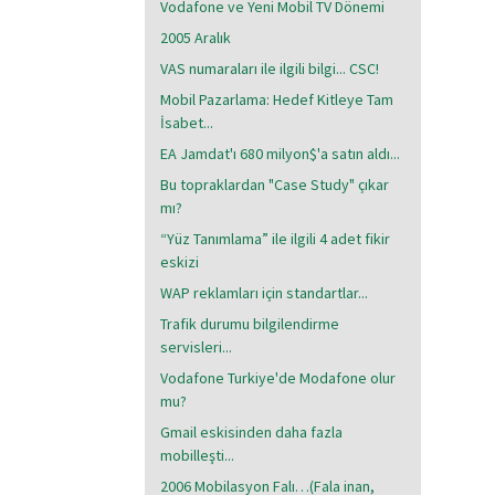
Vodafone ve Yeni Mobil TV Dönemi
2005 Aralık
VAS numaraları ile ilgili bilgi... CSC!
Mobil Pazarlama: Hedef Kitleye Tam
İsabet...
EA Jamdat'ı 680 milyon$'a satın aldı...
Bu topraklardan "Case Study" çıkar
mı?
“Yüz Tanımlama” ile ilgili 4 adet fikir
eskizi
WAP reklamları için standartlar...
Trafik durumu bilgilendirme
servisleri...
Vodafone Turkiye'de Modafone olur
mu?
Gmail eskisinden daha fazla
mobilleşti...
2006 Mobilasyon Falı…(Fala inan,