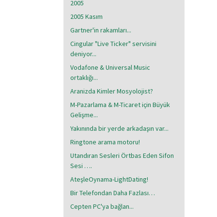
2005
2005 Kasım
Gartner'in rakamları...
Cingular "Live Ticker" servisini
deniyor...
Vodafone & Universal Music
ortaklığı...
Aranizda Kimler Mosyolojist?
M-Pazarlama & M-Ticaret için Büyük
Gelişme...
Yakınında bir yerde arkadaşın var...
Ringtone arama motoru!
Utandıran Sesleri Örtbas Eden Sifon
Sesi ….
AteşleOynama-LightDating!
Bir Telefondan Daha Fazlası…
Cepten PC'ya bağlan...