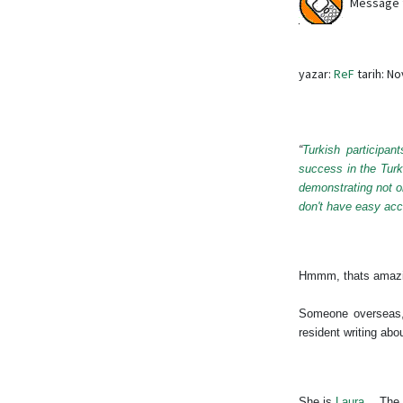
Message fr
yazar:
ReF
tarih: N
“
Turkish participa
success in the Turk
demonstrating not on
don't have easy ac
Hmmm, thats amazi
Someone overseas, 
resident writing abo
She is
Laura
… The e