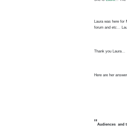
Laura was here for
forum and etc… Laur
Thank you Laura…
Here are her answe
"
Audiences
and 