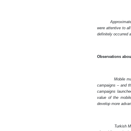
Approximate
were attentive to a
definitely occurred 
Observations abou
Mobile ma
campaigns – and the
campaigns launched
value of the mobil
develop more advanc
Turkish 