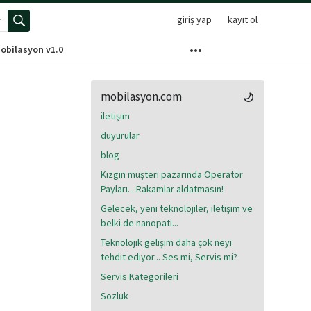
giriş yap
kayıt ol
elişmiş arama menüsünü aç
obilasyon v1.0
mobilasyon.com
iletişim
duyurular
blog
Kızgın müşteri pazarında Operatör
Payları... Rakamlar aldatmasın!
Gelecek, yeni teknolojiler, iletişim ve
belki de nanopati...
Teknolojik gelişim daha çok neyi
tehdit ediyor... Ses mi, Servis mi?
Servis Kategorileri
Sozluk