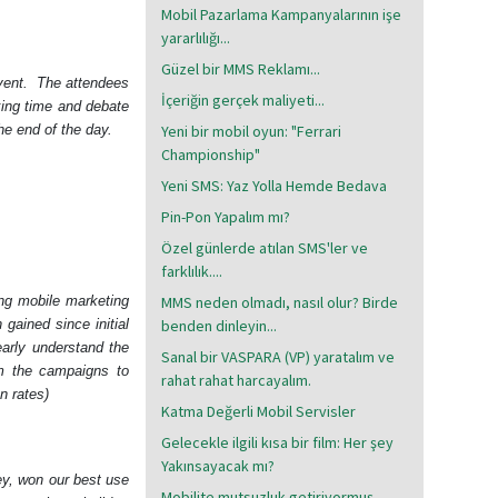
Mobil Pazarlama Kampanyalarının işe
yararlılığı...
Güzel bir MMS Reklamı...
ent.
The attendees
İçeriğin gerçek maliyeti...
king time and debate
he end of the day.
Yeni bir mobil oyun: "Ferrari
Championship"
Yeni SMS: Yaz Yolla Hemde Bedava
Pin-Pon Yapalım mı?
Özel günlerde atılan SMS'ler ve
farklılık....
ng mobile marketing
MMS neden olmadı, nasıl olur? Birde
gained since initial
benden dinleyin...
arly understand the
Sanal bir VASPARA (VP) yaratalım ve
om the campaigns to
rahat rahat harcayalım.
n rates)
Katma Değerli Mobil Servisler
Gelecekle ilgili kısa bir film: Her şey
Yakınsayacak mı?
y, won our best use
Mobilite mutsuzluk getiriyormuş...