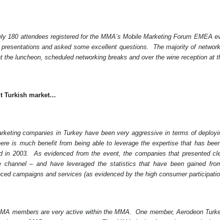
ly 180 attendees registered for the MMA’s Mobile Marketing Forum EMEA ev
ll presentations and asked some excellent questions.
The majority of networ
at the luncheon, scheduled networking breaks and over the wine reception at t
t Turkish market…
rketing companies in Turkey have been very aggressive in terms of deployi
re is much benefit from being able to leverage the expertise that has been 
 in 2003.
As evidenced from the event, the companies that presented cle
e channel – and have leveraged the statistics that have been gained fr
ed campaigns and services (as evidenced by the high consumer participatio
MMA members are very active within the MMA.
One member, Aerodeon Turke