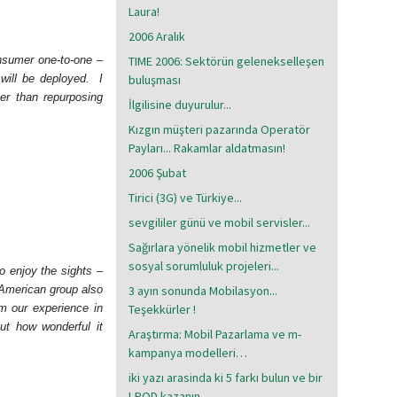
Laura!
2006 Aralık
onsumer one-to-one –
TIME 2006: Sektörün gelenekselleşen
will be deployed.
I
buluşması
er than repurposing
İlgilisine duyurulur...
Kızgın müşteri pazarında Operatör
Payları... Rakamlar aldatmasın!
2006 Şubat
Tirici (3G) ve Türkiye...
sevgililer günü ve mobil servisler...
Sağırlara yönelik mobil hizmetler ve
sosyal sorumluluk projeleri...
o enjoy the sights –
American group also
3 ayın sonunda Mobilasyon...
m our experience in
Teşekkürler !
ut how wonderful it
Araştırma: Mobil Pazarlama ve m-
kampanya modelleri…
iki yazı arasinda ki 5 farkı bulun ve bir
I-POD kazanın..