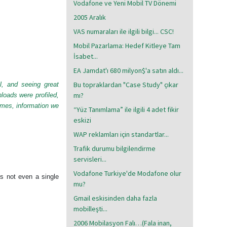
Vodafone ve Yeni Mobil TV Dönemi
2005 Aralık
VAS numaraları ile ilgili bilgi... CSC!
Mobil Pazarlama: Hedef Kitleye Tam
İsabet...
EA Jamdat'ı 680 milyon$'a satın aldı...
Bu topraklardan "Case Study" çıkar
l, and seeing great
mı?
loads were profiled,
times, information we
“Yüz Tanımlama” ile ilgili 4 adet fikir
eskizi
WAP reklamları için standartlar...
Trafik durumu bilgilendirme
servisleri...
Vodafone Turkiye'de Modafone olur
s not even a single
mu?
Gmail eskisinden daha fazla
mobilleşti...
2006 Mobilasyon Falı…(Fala inan,