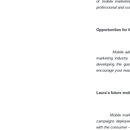
of mobile marketi
professional and su
Opportunities for 
Mobile ad
marketing industry
developing the gui
encourage your read
Laura’a future mob
Mobile mark
campaigns deployed
with the consumer –