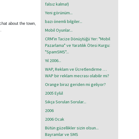
falsız kalma!)
Yeni görünüm...
bazı önemli bilgiler...
o chat about the town,
Mobil Oyunlar...
…
CRM'in Tacize Dönüştüğü Yer: "Mobil
Pazarlama" ve Yaratılık Ötesi Kurgu:
"SpamSMS"...
Yıl 2006...
WAP, Reklam ve Ücretlendirme …
WAP bir reklam mecrası olabilir mi?
Orange biraz geriden mi geliyor?
2005 Eylül
Sıkça Sorulan Sorular...
2006
2006 Ocak
Bütün güzellikler sizin olsun...
Bayramlar ve SMS