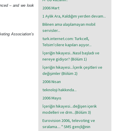
ienced – and we look
2006 Mart
1 Aylık Ara, Kaldığım yerden devam...
Bilinen ama ulaşılamayan mobil
servisler...
keting Association’s
turk.internet.com: Turkcell,
Telsim'cilere kapıları açıyor...
İçeriğin hikayesi...Nasıl başladı ve
nereye gidiyor? (Bölüm 1)
 in the future.
İçeriğin hikayesi...İçerik çeşitleri ve
değişimler (Bölüm 2)
2006 Nisan
teknoloji hakkında...
2006 Mayıs
İçeriğin hikayesi...değişen içerik
modelleri ve drm...(Bölüm 3)
Eurovision 2006, televoting ve
sıralama.... " SMS gençliğinin