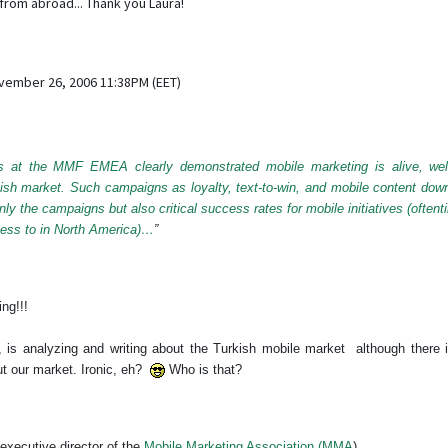
om abroad... Thank you Laura!
ovember 26, 2006 11:38PM (EET)
nts at the MMF EMEA clearly demonstrated mobile marketing is alive, wel
ish market. Such campaigns as loyalty, text-to-win, and mobile content down
ly the campaigns but also critical success rates for mobile initiatives (often
cess to in North America)…
”
ng!!!
is analyzing and writing about the Turkish mobile market although there i
ut our market. Ironic, eh?
Who is that?
xecutive director of the
Mobile Marketing Association (MMA
)