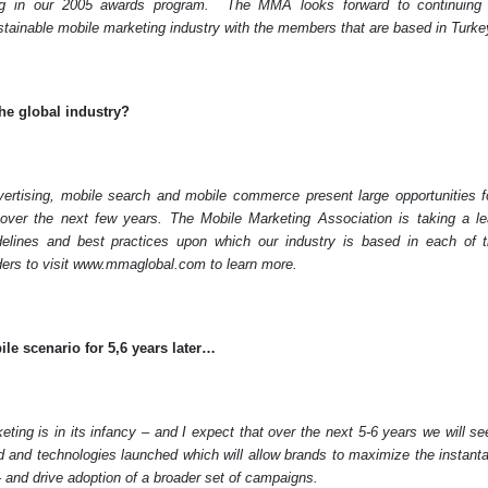
ng in our 2005 awards program.
The MMA looks forward to continuing 
stainable mobile marketing industry with the members that are based in Turke
the global industry?
vertising, mobile search and mobile commerce present large opportunities f
 over the next few years. The Mobile Marketing Association is taking a lea
delines and best practices upon which our industry is based in each of 
ers to visit www.mmaglobal.com to learn more.
ile scenario for 5,6 years later…
eting is in its infancy – and I expect that over the next 5-6 years we will se
 and technologies launched which will allow brands to maximize the instant
 and drive adoption of a broader set of campaigns.