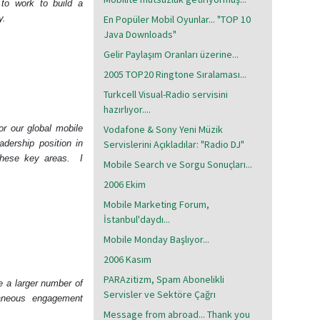
to work to build a
y.
En Popüler Mobil Oyunlar... "TOP 10
Java Downloads"
Gelir Paylaşım Oranları üzerine...
2005 TOP20 Ringtone Sıralaması...
Turkcell Visual-Radio servisini
hazırlıyor....
or our global mobile
Vodafone & Sony Yeni Müzik
dership position in
Servislerini Açıkladılar: "Radio DJ"
these key areas.
I
Mobile Search ve Sorgu Sonuçları...
2006 Ekim
Mobile Marketing Forum,
İstanbul'daydı...
Mobile Monday Başlıyor...
2006 Kasım
PARAzitizm, Spam Abonelikli
e a larger number of
Servisler ve Sektöre Çağrı
aneous
engagement
Message from abroad... Thank you