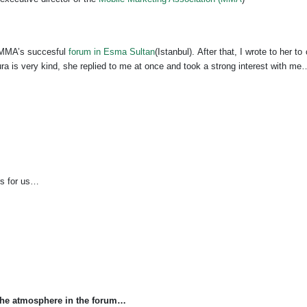
 MMA’s succesful
forum in Esma Sultan
(Istanbul). After that, I wrote to her t
a is very kind, she replied to me at once and took a strong interest with me
rs for us…
the atmosphere in the forum…