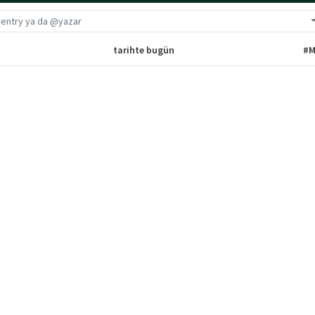
G
tarihte bugün
#M