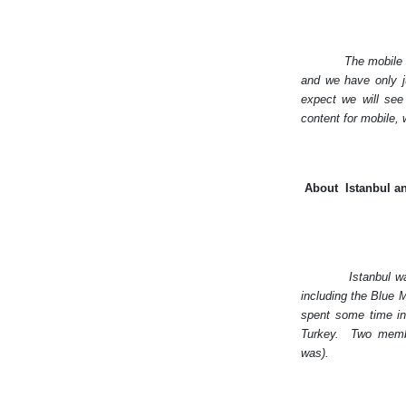
The mobile 
and we have only j
expect we will see
content for mobile, 
About
Istanbul an
Istanbul wa
including the Blue 
spent some time in
Turkey.
Two membe
was).