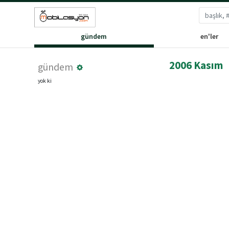
gündem
en'ler
2006 Kasım
gündem
yok ki