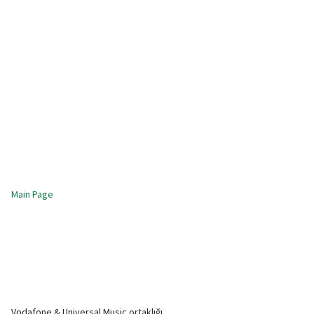
Main Page
Vodafone & Universal Music ortaklığı...