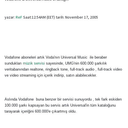
yazar:
ReF
Saat:12:54AM (EET) tarih: November 17, 2005
Vodafone aboneleri artık Voda'nın Universal Music ile beraber
sundukları
müzik servisi
sayesinde, UMG'nin 600.000 şarkılık
veritabanından realtone, ringback tone, full-track audio , full-track video
ve video streaming için içerik indirip, satın alabilecekler.
Aslında Vodafone buna benzer bir servisi sunuyordu , tek fark eskiden
100.000 şarkı kapsayan bu servis artık Universal'in tüm kataloğunu
tarayarak içeriğini 600.000'e çıkartmış oldu.