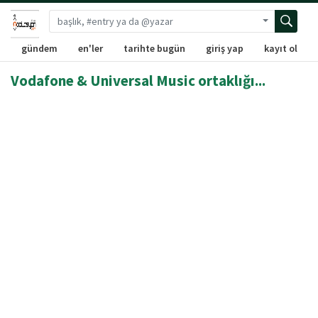
Gelişmiş ara
gündem
en'ler
tarihte bugün
giriş yap
kayıt ol
Vodafone & Universal Music ortaklığı...