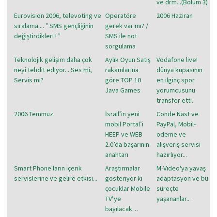
ve drm...(Bölüm 3)
Eurovision 2006, televoting ve
Operatöre
2006 Haziran
sıralama.... " SMS gençliğinin
gerek var mı? /
değiştirdikleri ! "
SMS ile not
sorgulama
Teknolojik gelişim daha çok
Aylık Oyun Satış
Vodafone live!
neyi tehdit ediyor... Ses mi,
rakamlarına
dünya kupasının
Servis mi?
göre TOP 10
en ilginç spor
Java Games
yorumcusunu
transfer etti.
2006 Temmuz
İsrail’in yeni
Conde Nast ve
mobil Portal’i
PayPal, Mobil-
HEEP ve WEB
ödeme ve
2.0’da başarının
alışveriş servisi
anahtarı
hazırlıyor...
Smart Phone'ların içerik
Araştırmalar
M-Video'ya yavaş
servislerine ve gelire etkisi...
gösteriyor ki
adaptasyon ve bu
çocuklar Mobile
süreçte
TV’ye
yaşananlar...
bayılacak…