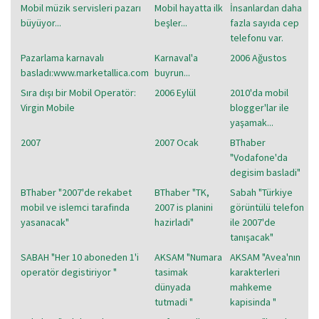
Mobil müzik servisleri pazarı
Mobil hayatta ilk
İnsanlardan daha
büyüyor...
beşler...
fazla sayıda cep
telefonu var.
Pazarlama karnavalı
Karnaval'a
2006 Ağustos
basladı:www.marketallica.com
buyrun...
Sıra dışı bir Mobil Operatör:
2006 Eylül
2010'da mobil
Virgin Mobile
blogger'lar ile
yaşamak...
2007
2007 Ocak
BThaber
"Vodafone'da
degisim basladi"
BThaber "2007'de rekabet
BThaber "TK,
Sabah "Türkiye
mobil ve islemci tarafinda
2007 is planini
görüntülü telefon
yasanacak"
hazirladi"
ile 2007'de
tanışacak"
SABAH "Her 10 aboneden 1'i
AKSAM "Numara
AKSAM "Avea'nın
operatör degistiriyor "
tasimak
karakterleri
dünyada
mahkeme
tutmadi "
kapisinda "