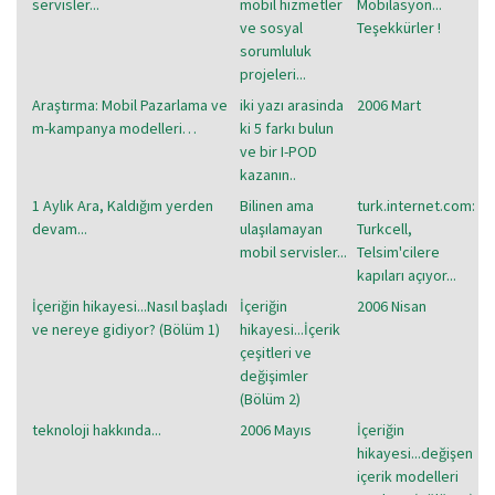
servisler...
mobil hizmetler
Mobilasyon...
ve sosyal
Teşekkürler !
sorumluluk
projeleri...
Araştırma: Mobil Pazarlama ve
iki yazı arasinda
2006 Mart
m-kampanya modelleri…
ki 5 farkı bulun
ve bir I-POD
kazanın..
1 Aylık Ara, Kaldığım yerden
Bilinen ama
turk.internet.com:
devam...
ulaşılamayan
Turkcell,
mobil servisler...
Telsim'cilere
kapıları açıyor...
İçeriğin hikayesi...Nasıl başladı
İçeriğin
2006 Nisan
ve nereye gidiyor? (Bölüm 1)
hikayesi...İçerik
çeşitleri ve
değişimler
(Bölüm 2)
teknoloji hakkında...
2006 Mayıs
İçeriğin
hikayesi...değişen
içerik modelleri