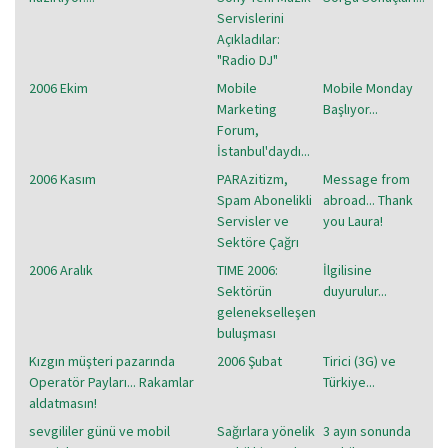
Servislerini
Açıkladılar:
"Radio DJ"
2006 Ekim
Mobile
Mobile Monday
Marketing
Başlıyor...
Forum,
İstanbul'daydı...
2006 Kasım
PARAzitizm,
Message from
Spam Abonelikli
abroad... Thank
Servisler ve
you Laura!
Sektöre Çağrı
2006 Aralık
TIME 2006:
İlgilisine
Sektörün
duyurulur...
gelenekselleşen
buluşması
Kızgın müşteri pazarında
2006 Şubat
Tirici (3G) ve
Operatör Payları... Rakamlar
Türkiye...
aldatmasın!
sevgililer günü ve mobil
Sağırlara yönelik
3 ayın sonunda