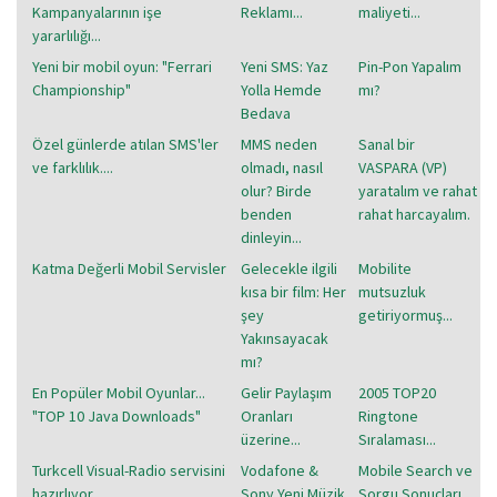
Kampanyalarının işe
Reklamı...
maliyeti...
yararlılığı...
Yeni bir mobil oyun: "Ferrari
Yeni SMS: Yaz
Pin-Pon Yapalım
Championship"
Yolla Hemde
mı?
Bedava
Özel günlerde atılan SMS'ler
MMS neden
Sanal bir
ve farklılık....
olmadı, nasıl
VASPARA (VP)
olur? Birde
yaratalım ve rahat
benden
rahat harcayalım.
dinleyin...
Katma Değerli Mobil Servisler
Gelecekle ilgili
Mobilite
kısa bir film: Her
mutsuzluk
şey
getiriyormuş...
Yakınsayacak
mı?
En Popüler Mobil Oyunlar...
Gelir Paylaşım
2005 TOP20
"TOP 10 Java Downloads"
Oranları
Ringtone
üzerine...
Sıralaması...
Turkcell Visual-Radio servisini
Vodafone &
Mobile Search ve
hazırlıyor....
Sony Yeni Müzik
Sorgu Sonuçları...