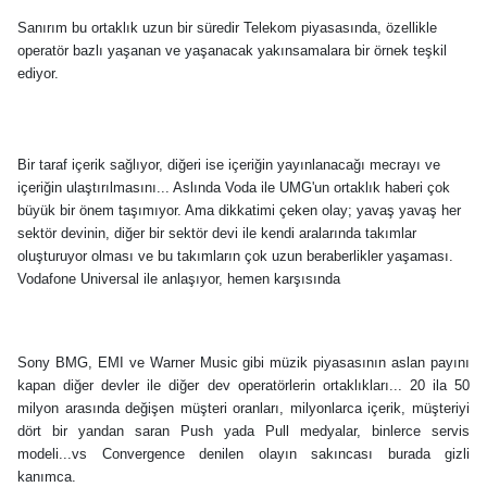
Sanırım bu ortaklık uzun bir süredir Telekom piyasasında, özellikle
operatör bazlı yaşanan ve yaşanacak yakınsamalara bir örnek teşkil
ediyor.
Bir taraf içerik sağlıyor, diğeri ise içeriğin yayınlanacağı mecrayı ve
içeriğin ulaştırılmasını... Aslında Voda ile UMG'un ortaklık haberi çok
büyük bir önem taşımıyor. Ama dikkatimi çeken olay; yavaş yavaş her
sektör devinin, diğer bir sektör devi ile kendi aralarında takımlar
oluşturuyor olması ve bu takımların çok uzun beraberlikler yaşaması.
Vodafone Universal ile anlaşıyor, hemen karşısında
Sony BMG, EMI ve Warner Music gibi müzik piyasasının aslan payını
kapan diğer devler ile diğer dev operatörlerin ortaklıkları...
20 ila 50
milyon arasında değişen müşteri oranları, milyonlarca içerik, müşteriyi
dört bir yandan saran Push yada Pull medyalar, binlerce servis
modeli...vs Convergence denilen olayın sakıncası burada gizli
kanımca.