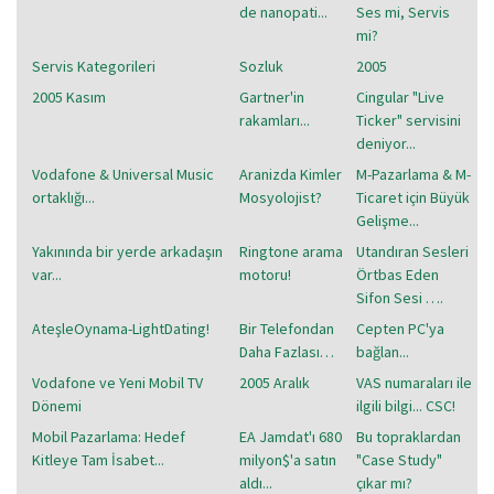
de nanopati...
Ses mi, Servis
mi?
Servis Kategorileri
Sozluk
2005
2005 Kasım
Gartner'in
Cingular "Live
rakamları...
Ticker" servisini
deniyor...
Vodafone & Universal Music
Aranizda Kimler
M-Pazarlama & M-
ortaklığı...
Mosyolojist?
Ticaret için Büyük
Gelişme...
Yakınında bir yerde arkadaşın
Ringtone arama
Utandıran Sesleri
var...
motoru!
Örtbas Eden
Sifon Sesi ….
AteşleOynama-LightDating!
Bir Telefondan
Cepten PC'ya
Daha Fazlası…
bağlan...
Vodafone ve Yeni Mobil TV
2005 Aralık
VAS numaraları ile
Dönemi
ilgili bilgi... CSC!
Mobil Pazarlama: Hedef
EA Jamdat'ı 680
Bu topraklardan
Kitleye Tam İsabet...
milyon$'a satın
"Case Study"
aldı...
çıkar mı?