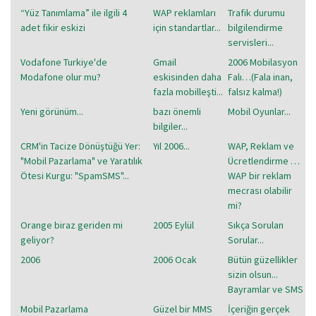
“Yüz Tanımlama” ile ilgili 4
WAP reklamları
Trafik durumu
adet fikir eskizi
için standartlar...
bilgilendirme
servisleri...
Vodafone Turkiye'de
Gmail
2006 Mobilasyon
Modafone olur mu?
eskisinden daha
Falı…(Fala inan,
fazla mobilleşti...
falsız kalma!)
Yeni görünüm...
bazı önemli
Mobil Oyunlar...
bilgiler...
CRM'in Tacize Dönüştüğü Yer:
Yıl 2006...
WAP, Reklam ve
"Mobil Pazarlama" ve Yaratılık
Ücretlendirme …
Ötesi Kurgu: "SpamSMS"...
WAP bir reklam
mecrası olabilir
mi?
Orange biraz geriden mi
2005 Eylül
Sıkça Sorulan
geliyor?
Sorular...
2006
2006 Ocak
Bütün güzellikler
sizin olsun...
Bayramlar ve SMS
Mobil Pazarlama
Güzel bir MMS
İçeriğin gerçek