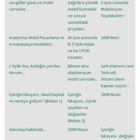
sevgililer günü ve mobil
Sağırlara yönelik
3 ayın sonunda
servisler...
mobil hizmetler
Mobilasyon...
ve sosyal
Teşekkürler !
sorumluluk
projeleri...
Araştırma: Mobil Pazarlama ve
iki yazı arasinda
2006 Mart
m-kampanya modelleri…
ki 5 farkı bulun
ve bir I-POD
kazanın..
1 Aylık Ara, Kaldığım yerden
Bilinen ama
turk.internet.com:
devam...
ulaşılamayan
Turkcell,
mobil servisler...
Telsim'cilere
kapıları açıyor...
İçeriğin hikayesi...Nasıl başladı
İçeriğin
2006 Nisan
ve nereye gidiyor? (Bölüm 1)
hikayesi...İçerik
çeşitleri ve
değişimler
(Bölüm 2)
teknoloji hakkında...
2006 Mayıs
İçeriğin
hikayesi...değişen