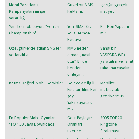
Mobil Pazarlama
Güzel bir MMS
İçeriğin gerçek
Kampanyalarının işe
Reklamı...
maliyeti...
yararlılığı...
Yeni bir mobil oyun: "Ferrari
Yeni SMS: Yaz
Pin-Pon Yapalım
Championship"
Yolla Hemde
mı?
Bedava
Özel günlerde atılan SMS'ler
MMS neden
Sanal bir
ve farklılık....
olmadı, nasıl
VASPARA (VP)
olur? Birde
yaratalım ve rahat
benden
rahat harcayalım.
dinleyin...
Katma Değerli Mobil Servisler
Gelecekle ilgili
Mobilite
kısa bir film: Her
mutsuzluk
şey
getiriyormuş...
Yakınsayacak
mı?
En Popüler Mobil Oyunlar...
Gelir Paylaşım
2005 TOP20
"TOP 10 Java Downloads"
Oranları
Ringtone
üzerine...
Sıralaması...