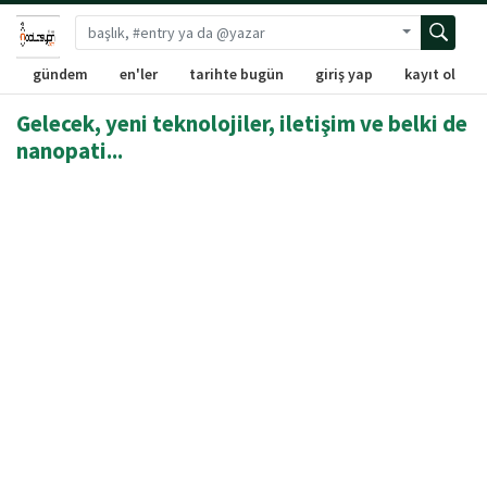
Gelişmiş ara
gündem
en'ler
tarihte bugün
giriş yap
kayıt ol
Gelecek, yeni teknolojiler, iletişim ve belki de
nanopati...