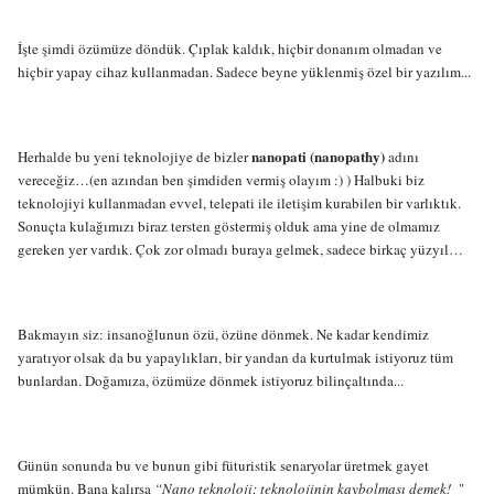
İşte şimdi özümüze döndük. Çıplak kaldık, hiçbir donanım olmadan ve
hiçbir yapay cihaz kullanmadan. Sadece beyne yüklenmiş özel bir yazılım...
nanopati (nanopathy)
Herhalde bu yeni teknolojiye de bizler
adını
vereceğiz…(en azından ben şimdiden vermiş olayım :) ) Halbuki biz
teknolojiyi kullanmadan evvel, telepati ile iletişim kurabilen bir varlıktık.
Sonuçta kulağımızı biraz tersten göstermiş olduk ama yine de olmamız
gereken yer vardık. Çok zor olmadı buraya gelmek, sadece birkaç yüzyıl…
Bakmayın siz: insanoğlunun özü, özüne dönmek. Ne kadar kendimiz
yaratıyor olsak da bu yapaylıkları, bir yandan da kurtulmak istiyoruz tüm
bunlardan. Doğamıza, özümüze dönmek istiyoruz bilinçaltında...
Günün sonunda bu ve bunun gibi füturistik senaryolar üretmek gayet
mümkün. Bana kalırsa
“Nano teknoloji; teknolojinin kaybolması demek!
"