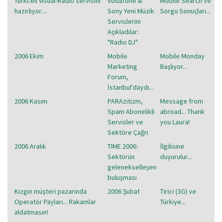
Turkcell Visual-Radio servisini
Vodafone &
Mobile Search ve
hazırlıyor....
Sony Yeni Müzik
Sorgu Sonuçları...
Servislerini
Açıkladılar:
"Radio DJ"
2006 Ekim
Mobile
Mobile Monday
Marketing
Başlıyor...
Forum,
İstanbul'daydı...
2006 Kasım
PARAzitizm,
Message from
Spam Abonelikli
abroad... Thank
Servisler ve
you Laura!
Sektöre Çağrı
2006 Aralık
TIME 2006:
İlgilisine
Sektörün
duyurulur...
gelenekselleşen
buluşması
Kızgın müşteri pazarında
2006 Şubat
Tirici (3G) ve
Operatör Payları... Rakamlar
Türkiye...
aldatmasın!