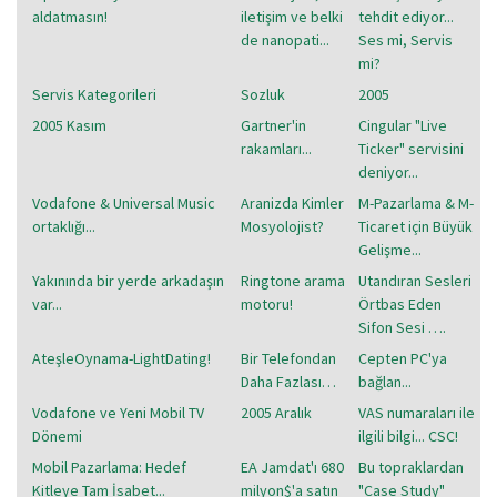
aldatmasın!
iletişim ve belki
tehdit ediyor...
de nanopati...
Ses mi, Servis
mi?
Servis Kategorileri
Sozluk
2005
2005 Kasım
Gartner'in
Cingular "Live
rakamları...
Ticker" servisini
deniyor...
Vodafone & Universal Music
Aranizda Kimler
M-Pazarlama & M-
ortaklığı...
Mosyolojist?
Ticaret için Büyük
Gelişme...
Yakınında bir yerde arkadaşın
Ringtone arama
Utandıran Sesleri
var...
motoru!
Örtbas Eden
Sifon Sesi ….
AteşleOynama-LightDating!
Bir Telefondan
Cepten PC'ya
Daha Fazlası…
bağlan...
Vodafone ve Yeni Mobil TV
2005 Aralık
VAS numaraları ile
Dönemi
ilgili bilgi... CSC!
Mobil Pazarlama: Hedef
EA Jamdat'ı 680
Bu topraklardan
Kitleye Tam İsabet...
milyon$'a satın
"Case Study"