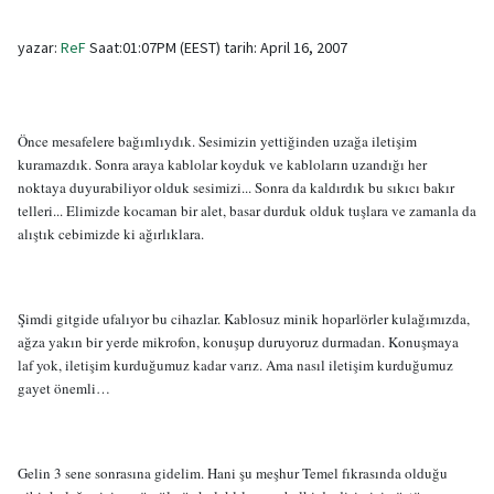
yazar:
ReF
Saat:01:07PM (EEST) tarih: April 16, 2007
Önce mesafelere bağımlıydık. Sesimizin yettiğinden uzağa iletişim
kuramazdık. Sonra araya kablolar koyduk ve kabloların uzandığı her
noktaya duyurabiliyor olduk sesimizi... Sonra da kaldırdık bu sıkıcı bakır
telleri... Elimizde kocaman bir alet, basar durduk olduk tuşlara ve zamanla da
alıştık cebimizde ki ağırlıklara.
Şimdi gitgide ufalıyor bu cihazlar. Kablosuz minik hoparlörler kulağımızda,
ağza yakın bir yerde mikrofon, konuşup duruyoruz durmadan. Konuşmaya
laf yok, iletişim kurduğumuz kadar varız. Ama nasıl iletişim kurduğumuz
gayet önemli…
Gelin 3 sene sonrasına gidelim. Hani şu meşhur Temel fıkrasında olduğu