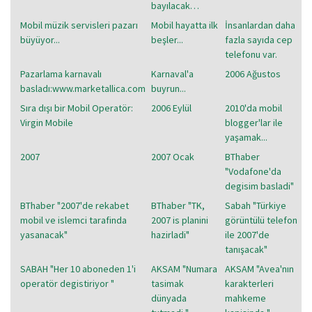
bayılacak…
Mobil müzik servisleri pazarı
Mobil hayatta ilk
İnsanlardan daha
büyüyor...
beşler...
fazla sayıda cep
telefonu var.
Pazarlama karnavalı
Karnaval'a
2006 Ağustos
basladı:www.marketallica.com
buyrun...
Sıra dışı bir Mobil Operatör:
2006 Eylül
2010'da mobil
Virgin Mobile
blogger'lar ile
yaşamak...
2007
2007 Ocak
BThaber
"Vodafone'da
degisim basladi"
BThaber "2007'de rekabet
BThaber "TK,
Sabah "Türkiye
mobil ve islemci tarafinda
2007 is planini
görüntülü telefon
yasanacak"
hazirladi"
ile 2007'de
tanışacak"
SABAH "Her 10 aboneden 1'i
AKSAM "Numara
AKSAM "Avea'nın
operatör degistiriyor "
tasimak
karakterleri
dünyada
mahkeme