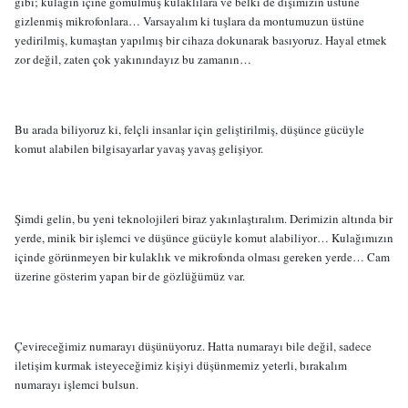
gibi; kulağın içine gömülmüş kulaklılara ve belki de dişimizin üstüne
gizlenmiş mikrofonlara… Varsayalım ki tuşlara da montumuzun üstüne
yedirilmiş, kumaştan yapılmış bir cihaza dokunarak basıyoruz. Hayal etmek
zor değil, zaten çok yakınındayız bu zamanın…
Bu arada biliyoruz ki, felçli insanlar için geliştirilmiş, düşünce gücüyle
komut alabilen bilgisayarlar yavaş yavaş gelişiyor.
Şimdi gelin, bu yeni teknolojileri biraz yakınlaştıralım. Derimizin altında bir
yerde, minik bir işlemci ve düşünce gücüyle komut alabiliyor… Kulağımızın
içinde görünmeyen bir kulaklık ve mikrofonda olması gereken yerde… Cam
üzerine gösterim yapan bir de gözlüğümüz var.
Çevireceğimiz numarayı düşünüyoruz. Hatta numarayı bile değil, sadece
iletişim kurmak isteyeceğimiz kişiyi düşünmemiz yeterli, bırakalım
numarayı işlemci bulsun.