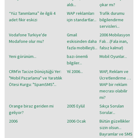
aldı...
çıkar mı?
“Yüz Tanımlama” ile ilgili 4
WAP reklamları
Trafik durumu
adet fikir eskizi
için standartlar...
bilgilendirme
servisleri...
Vodafone Turkiye'de
Gmail
2006 Mobilasyon
Modafone olur mu?
eskisinden daha
Falı…(Fala inan,
fazla mobilleşti...
falsız kalma!)
Yeni görünüm...
bazı önemli
Mobil Oyunlar...
bilgiler...
CRM'in Tacize Dönüştüğü Yer:
Yıl 2006...
WAP, Reklam ve
"Mobil Pazarlama" ve Yaratılık
Ücretlendirme …
Ötesi Kurgu: "SpamSMS"...
WAP bir reklam
mecrası olabilir
mi?
Orange biraz geriden mi
2005 Eylül
Sıkça Sorulan
geliyor?
Sorular...
2006
2006 Ocak
Bütün güzellikler
sizin olsun...
Bayramlar ve SMS