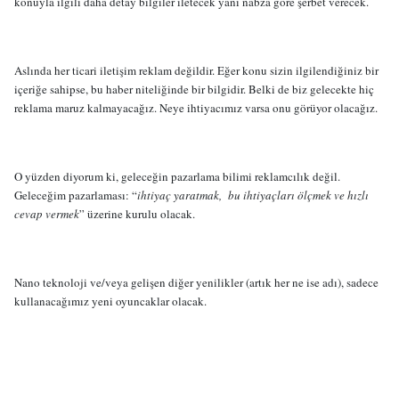
konuyla ilgili daha detay bilgiler iletecek yani nabza göre şerbet verecek.
Aslında her ticari iletişim reklam değildir. Eğer konu sizin ilgilendiğiniz bir
içeriğe sahipse, bu haber niteliğinde bir bilgidir. Belki de biz gelecekte hiç
reklama maruz kalmayacağız. Neye ihtiyacımız varsa onu görüyor olacağız.
O yüzden diyorum ki, geleceğin pazarlama bilimi reklamcılık değil.
Geleceğim pazarlaması: “
ihtiyaç yaratmak,
bu ihtiyaçları ölçmek ve hızlı
cevap vermek
” üzerine kurulu olacak.
Nano teknoloji ve/veya gelişen diğer yenilikler (artık her ne ise adı), sadece
kullanacağımız yeni oyuncaklar olacak.