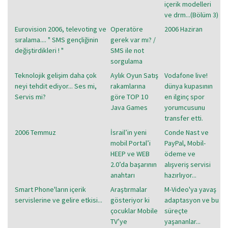
içerik modelleri
ve drm...(Bölüm 3)
Eurovision 2006, televoting ve
Operatöre
2006 Haziran
sıralama.... " SMS gençliğinin
gerek var mı? /
değiştirdikleri ! "
SMS ile not
sorgulama
Teknolojik gelişim daha çok
Aylık Oyun Satış
Vodafone live!
neyi tehdit ediyor... Ses mi,
rakamlarına
dünya kupasının
Servis mi?
göre TOP 10
en ilginç spor
Java Games
yorumcusunu
transfer etti.
2006 Temmuz
İsrail’in yeni
Conde Nast ve
mobil Portal’i
PayPal, Mobil-
HEEP ve WEB
ödeme ve
2.0’da başarının
alışveriş servisi
anahtarı
hazırlıyor...
Smart Phone'ların içerik
Araştırmalar
M-Video'ya yavaş
servislerine ve gelire etkisi...
gösteriyor ki
adaptasyon ve bu
çocuklar Mobile
süreçte
TV’ye
yaşananlar...