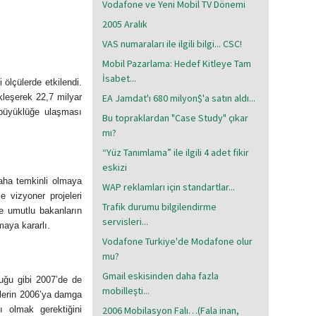
Vodafone ve Yeni Mobil TV Dönemi
2005 Aralık
VAS numaraları ile ilgili bilgi... CSC!
Mobil Pazarlama: Hedef Kitleye Tam
İsabet...
 ölçülerde etkilendi.
leşerek 22,7 milyar
EA Jamdat'ı 680 milyon$'a satın aldı...
 büyüklüğe ulaşması
Bu topraklardan "Case Study" çıkar
mı?
“Yüz Tanımlama” ile ilgili 4 adet fikir
eskizi
aha temkinli olmaya
WAP reklamları için standartlar...
e vizyoner projeleri
Trafik durumu bilgilendirme
ye umutlu bakanların
servisleri...
maya kararlı.
Vodafone Turkiye'de Modafone olur
mu?
Gmail eskisinden daha fazla
duğu gibi 2007’de de
mobilleşti...
cilerin 2006’ya damga
ı olmak gerektiğini
2006 Mobilasyon Falı…(Fala inan,