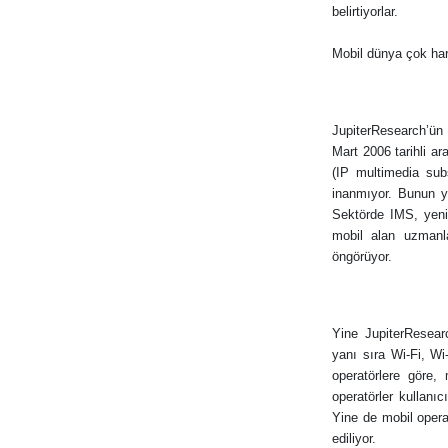
belirtiyorlar.
Mobil dünya çok har
JupiterResearch’ün 
Mart 2006 tarihli a
(IP multimedia sub
inanmıyor. Bunun ya
Sektörde IMS, yeni 
mobil alan uzmanla
öngörüyor.
Yine JupiterResearc
yanı sıra Wi-Fi, Wi
operatörlere göre,
operatörler kullanı
Yine de mobil oper
ediliyor.