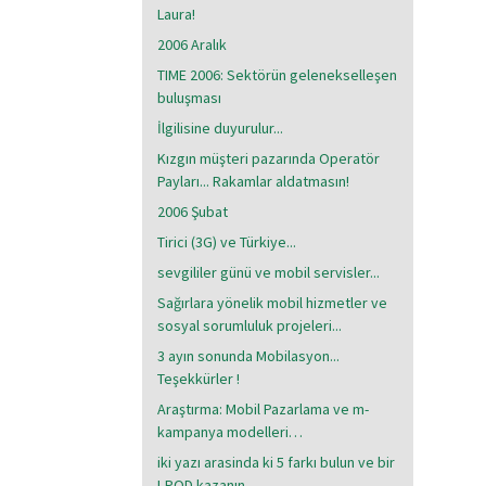
Laura!
2006 Aralık
TIME 2006: Sektörün gelenekselleşen
buluşması
İlgilisine duyurulur...
Kızgın müşteri pazarında Operatör
Payları... Rakamlar aldatmasın!
2006 Şubat
Tirici (3G) ve Türkiye...
sevgililer günü ve mobil servisler...
Sağırlara yönelik mobil hizmetler ve
sosyal sorumluluk projeleri...
3 ayın sonunda Mobilasyon...
Teşekkürler !
Araştırma: Mobil Pazarlama ve m-
kampanya modelleri…
iki yazı arasinda ki 5 farkı bulun ve bir
I-POD kazanın..