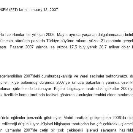
0PM (EET) tarih: January 15, 2007
rle hazırlanılan bir yıl olan 2006, Mayıs ayında yaşanan dalgalanmadan belirli
yümesini sürdüren pazarda Türkiye büyüme rakamı yüzde 21 oranında gerçek
laştı. Pazarın 2007 yılında ise yüzde 17,5 büyüyerek 26,7 milyar dolar
değerlendirilen 2007’deki cumhurbaşkanlığı ve yerel seçimler sektörümüzü d
ilcileri ikiye bölünmüş durumda 2007’ye umutla bakanların yanında özellikl
lanan şirketler de bulunuyor. Kişisel bilgisayar tarafındaki şirketler 2007’
k özellikle kamu tarafında faaliyet gösteren kuruluşlar temkini elden bırakma
deki eğilimler benzerlik gösteriyor. Mobil taraftaki gelişmelerin 2006’da ol
dileceği düşünülüyor. Kişisel bilgisayar tarafından ise çift çekirdekli işlem
n uzmanlar 2007’de çetin bir çok çekirdekli işlemci savaşına hazırlıkl