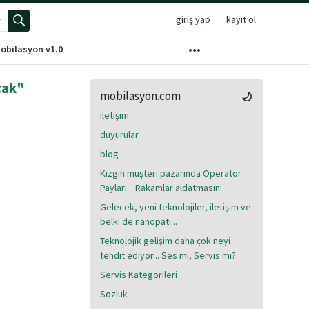
giriş yap
kayıt ol
elişmiş arama menüsünü aç
obilasyon v1.0
cak"
mobilasyon.com
iletişim
duyurular
blog
Kızgın müşteri pazarında Operatör
Payları... Rakamlar aldatmasın!
Gelecek, yeni teknolojiler, iletişim ve
belki de nanopati...
Teknolojik gelişim daha çok neyi
tehdit ediyor... Ses mi, Servis mi?
Servis Kategorileri
Sozluk