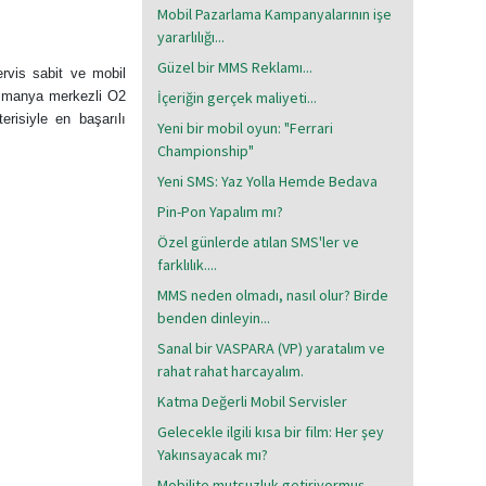
Mobil Pazarlama Kampanyalarının işe
yararlılığı...
Güzel bir MMS Reklamı...
rvis sabit ve mobil
a Almanya merkezli O2
İçeriğin gerçek maliyeti...
risiyle en başarılı
Yeni bir mobil oyun: "Ferrari
Championship"
Yeni SMS: Yaz Yolla Hemde Bedava
Pin-Pon Yapalım mı?
Özel günlerde atılan SMS'ler ve
farklılık....
MMS neden olmadı, nasıl olur? Birde
benden dinleyin...
Sanal bir VASPARA (VP) yaratalım ve
rahat rahat harcayalım.
Katma Değerli Mobil Servisler
Gelecekle ilgili kısa bir film: Her şey
Yakınsayacak mı?
Mobilite mutsuzluk getiriyormuş...