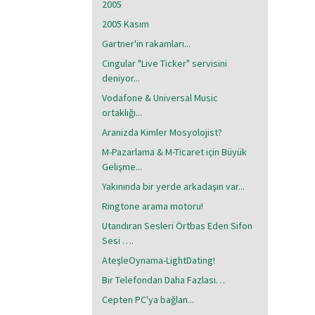
2005
2005 Kasım
Gartner'in rakamları...
Cingular "Live Ticker" servisini
deniyor...
Vodafone & Universal Music
ortaklığı...
Aranizda Kimler Mosyolojist?
M-Pazarlama & M-Ticaret için Büyük
Gelişme...
Yakınında bir yerde arkadaşın var...
Ringtone arama motoru!
Utandıran Sesleri Örtbas Eden Sifon
Sesi ….
AteşleOynama-LightDating!
Bir Telefondan Daha Fazlası…
Cepten PC'ya bağlan...