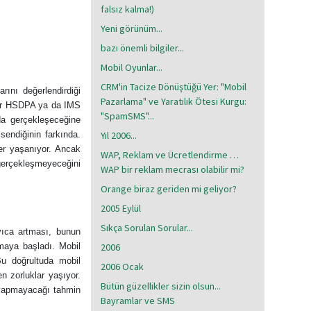
falsız kalma!)
Yeni görünüm...
bazı önemli bilgiler...
Mobil Oyunlar...
CRM'in Tacize Dönüştüğü Yer: "Mobil
rını değerlendirdiği
Pazarlama" ve Yaratılık Ötesi Kurgu:
nlar HSDPA ya da IMS
"SpamSMS"...
da gerçekleşeceğine
sendiğinin farkında.
Yıl 2006...
ler yaşanıyor. Ancak
WAP, Reklam ve Ücretlendirme …
gerçekleşmeyeceğini
WAP bir reklam mecrası olabilir mi?
Orange biraz geriden mi geliyor?
2005 Eylül
Sıkça Sorulan Sorular...
ayıca artması, bunun
amaya başladı. Mobil
2006
Bu doğrultuda mobil
2006 Ocak
n zorluklar yaşıyor.
Bütün güzellikler sizin olsun...
 yapmayacağı tahmin
Bayramlar ve SMS