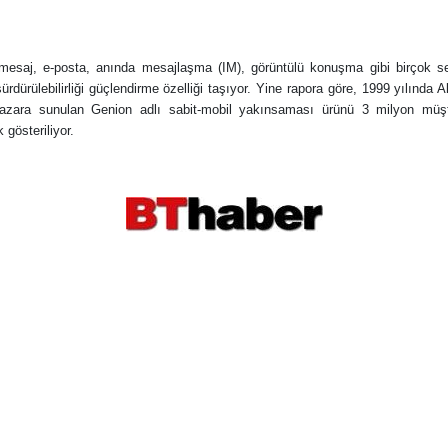
mesaj, e-posta, anında mesajlaşma (IM), görüntülü konuşma gibi birçok se
sürdürülebilirliği güçlendirme özelliği taşıyor. Yine rapora göre, 1999 yılınd
 pazara sunulan Genion adlı sabit-mobil yakınsaması ürünü 3 milyon müşte
k gösteriliyor.