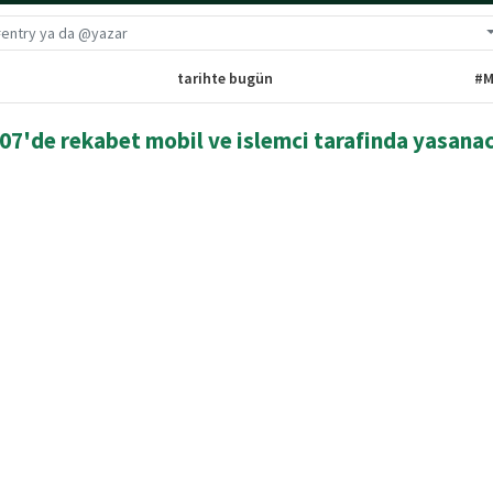
G
tarihte bugün
#M
7'de rekabet mobil ve islemci tarafinda yasana