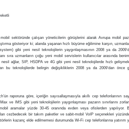
eketli
mobil sektöründe çalışan yöneticilerin görüşlerini alarak Avrupa mobil paza
raştırma gösteriyor ki; alanda yaşanan hızlı büyüme eğilimine karşın, uzma
system) gibi yeni nesil teknolojilerin yaygınlaşmasının 2008 ya da 2009’
nı sıra uzmanların çoğu yeni mobil servislerin kullanıcılar arasında benim
nesil ağlar, SIP, HSDPA ve 4G gibi yeni nesil teknolojilerde hızlı gelişme
rı bu teknolojilerde belirgin değişikliklerin 2008 ya da 2009’dan önce 
h’ün raporuna göre, içeriğin sayısallaşmasıyla akıllı cep telefonlarının s
-Max ve IMS gibi yeni teknolojilerin yaygınlaşması pazarın sınırlarını zorl
 mobil aramalar yüzde 30-45 oranında evden veya ofislerden yapılıyor. 
cıları cezbedecek bir takım paketler ve sabit-mobil VoIP seçenekleri yüzünde
atörlerin kazanç elde edilmemesi durumunda Wi-Fi cep telefonlarına yatırım