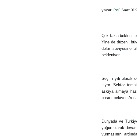
yazar:
ReF
Saat:01:2
Çok fazla beklentile
Yine de düzenli bü
dolar seviyesine u
bekleniyor.
Seçim yılı olarak 
itiyor. Sektör tems
askıya almaya hazır
başını çekiyor. Anca
Dünyada ve Türkiye’
yoğun olarak devam e
vurmasının ardında