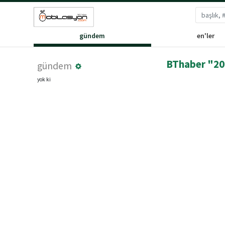
gündem
en'ler
BThaber "200
gündem
yok ki