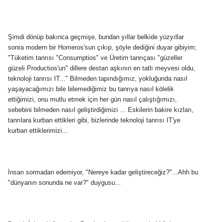
Şimdi dönüp bakınca geçmişe, bundan yıllar belkide yüzyıllar
sonra modern bir Homeros'sun çıkıp, şöyle dediğini duyar gibiyim;
"Tüketim tanrısı "Consumptios" ve Üretim tanrıçası "güzeller
güzeli Productios'un" dillere destan aşkının en tatlı meyvesi oldu,
teknoloji tanrısı IT..." Bilmeden tapındığımız, yokluğunda nasıl
yaşayacağımızı bile bilemediğimiz bu tanrıya nasıl kölelik
ettiğimizi, onu mutlu etmek için her gün nasıl çalıştığımızı,
sebebini bilmeden nasıl geliştirdiğimizi ... Eskilerin bakire kızları,
tanrılara kurban ettikleri gibi, bizlerinde teknoloji tanrısı IT'ye
kurban ettiklerimizi...
İnsan sormadan edemiyor, "Nereye kadar geliştireceğiz?"...Ahh bu
"dünyanın sonunda ne var?" duygusu...