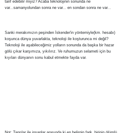
tarif edebilir miyiz? Acaba teknolojinin sonunda ne
var...samanyolundan sonra ne var... en sondan sonra ne var...
Sanki merakımızın peşinden İskender'in yöntemiyle(km. hesabı)
koşunca dünya yuvarlakta, teknoloji ile koşturunca mi değil?
Teknoloji ile aşabileceğimiz yolların sonunda da başka bir hazar
gölü çıkar karşımıza, yıkılırız. Ve ruhumuzun selameti için bu
kıyıları dünyanın sonu kabul etmekte fayda var.
Not: Tanrılar ile insanlar arasında ki en belirgin fark, birinin ölümlü