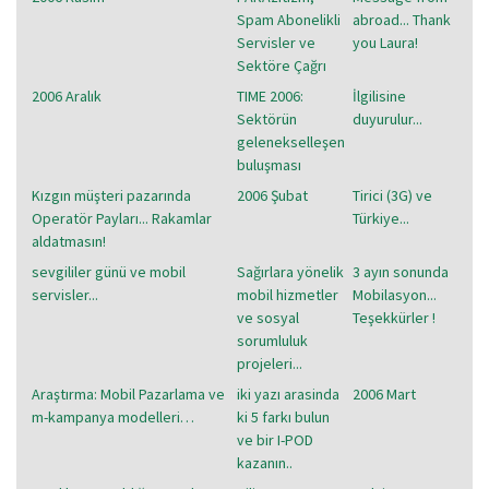
Spam Abonelikli
abroad... Thank
Servisler ve
you Laura!
Sektöre Çağrı
2006 Aralık
TIME 2006:
İlgilisine
Sektörün
duyurulur...
gelenekselleşen
buluşması
Kızgın müşteri pazarında
2006 Şubat
Tirici (3G) ve
Operatör Payları... Rakamlar
Türkiye...
aldatmasın!
sevgililer günü ve mobil
Sağırlara yönelik
3 ayın sonunda
servisler...
mobil hizmetler
Mobilasyon...
ve sosyal
Teşekkürler !
sorumluluk
projeleri...
Araştırma: Mobil Pazarlama ve
iki yazı arasinda
2006 Mart
m-kampanya modelleri…
ki 5 farkı bulun
ve bir I-POD
kazanın..