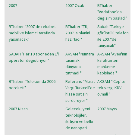
2007
2007 Ocak
BThaber
"Vodafone'da
degisim basladi"
BThaber "2007'de rekabet
BThaber "TK,
Sabah "Türkiye
mobil ve islemci tarafinda
2007 is planini
görüntülü telefon
yasanacak"
hazirladi"
ile 2007'de
tanışacak"
SABAH "Her 10 aboneden 1'i
AKSAM "Numara
AKSAM "Avea'nın
operatör degistiriyor "
tasimak
karakterleri
dünyada
mahkeme
tutmadi "
kapisinda "
BThaber "Telekomda 2006
Referans ''Murat
AKSAM "'Cep'te
bereketi"
Vargi Turkcell'de
tek vergi KDV
hisse satisini
olmali "
sürdürüyor "
2007 Nisan
Gelecek, yeni
2007 Mayıs
teknolojiler,
iletişim ve belki
de nanopati...