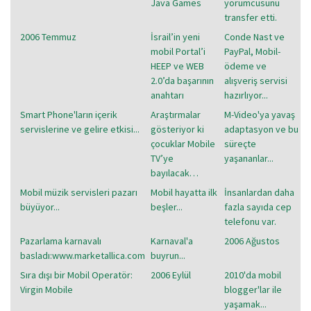
Java Games
yorumcusunu
transfer etti.
2006 Temmuz
İsrail’in yeni
Conde Nast ve
mobil Portal’i
PayPal, Mobil-
HEEP ve WEB
ödeme ve
2.0’da başarının
alışveriş servisi
anahtarı
hazırlıyor...
Smart Phone'ların içerik
Araştırmalar
M-Video'ya yavaş
servislerine ve gelire etkisi...
gösteriyor ki
adaptasyon ve bu
çocuklar Mobile
süreçte
TV’ye
yaşananlar...
bayılacak…
Mobil müzik servisleri pazarı
Mobil hayatta ilk
İnsanlardan daha
büyüyor...
beşler...
fazla sayıda cep
telefonu var.
Pazarlama karnavalı
Karnaval'a
2006 Ağustos
basladı:www.marketallica.com
buyrun...
Sıra dışı bir Mobil Operatör:
2006 Eylül
2010'da mobil
Virgin Mobile
blogger'lar ile
yaşamak...