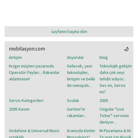
sayfanın başına dön
mobilasyon.com
iletişim
duyurular
blog
Kızgın müşteri pazarında
Gelecek, yeni
Teknolojik gelişim
Operatör Payları... Rakamlar
teknolojiler,
daha çok neyi
aldatmasın!
iletişim ve belki
tehdit ediyor...
de nanopati...
Ses mi, Servis
mi?
Servis Kategorileri
Sozluk
2005
2005 Kasım
Gartner'in
Cingular "Live
rakamları...
Ticker" servisini
deniyor...
Vodafone & Universal Music
Aranizda Kimler
M-Pazarlama & M-
ortaklığı...
Mosyolojist?
Ticaret için Büyük