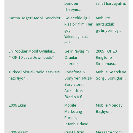
benden
rahat harcayalım.
dinleyin...
Katma Değerli Mobil Servisler
Gelecekle ilgili
Mobilite
kısa bir film: Her
mutsuzluk
şey
getiriyormuş...
Yakınsayacak
mı?
En Popüler Mobil Oyunlar...
Gelir Paylaşım
2005 TOP20
"TOP 10 Java Downloads"
Oranları
Ringtone
üzerine...
Sıralaması...
Turkcell Visual-Radio servisini
Vodafone &
Mobile Search ve
hazırlıyor....
Sony Yeni Müzik
Sorgu Sonuçları...
Servislerini
Açıkladılar:
"Radio DJ"
2006 Ekim
Mobile
Mobile Monday
Marketing
Başlıyor...
Forum,
İstanbul'daydı...
2006 Kasım
PARAzitizm,
Message from