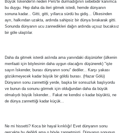
Büyük İskender'in neden Pers'te durmadığının sebebidir kanımca
bu duygu. Hep daha da ileri gitmek istedi, hemde dünyanın
sonuna kadar... Gitti, gitti, yıllarca sürdü bu gidiş... Ülkesinden
ayrı, halkından uzakta, ardında sahipsiz bir dünya bırakarak gitti.
Sonunda dünyanın ucu zannedikleri dağın ardında uçsuz bucaksız
bir göle ulaştılar.
Daha da gitmek isterdi aslında ama yanındaki düşünürler (ülkenin
menfaati için böylesinin daha uygun olacağını düşünerek) "işte
sayın İskender, burası dünyanın sonu" dediler... Karşı yakası
gözükmeyecek kadar büyük bir göldü burası. (Hazar Gölü)
Dünyanın sonu zannettiği yerde, başka bir sonsuzluk başlıyordu
ve bunun da sonunu görmek için olduğundan daha da büyük
olmalıydı büyük İskender... Fakat ne kendisi o kadar büyüktü, ne
de dünya zannettiği kadar küçük...
Ne mi hissetti? Koca bir hayal kırıklığı! Evet dünyanın sonu
gerçekte bu değildi ama o böyle zannetmişti. Dünyanın sonunun