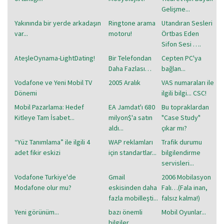
Gelişme...
Yakınında bir yerde arkadaşın
Ringtone arama
Utandıran Sesleri
var...
motoru!
Örtbas Eden
Sifon Sesi ….
AteşleOynama-LightDating!
Bir Telefondan
Cepten PC'ya
Daha Fazlası…
bağlan...
Vodafone ve Yeni Mobil TV
2005 Aralık
VAS numaraları ile
Dönemi
ilgili bilgi... CSC!
Mobil Pazarlama: Hedef
EA Jamdat'ı 680
Bu topraklardan
Kitleye Tam İsabet...
milyon$'a satın
"Case Study"
aldı...
çıkar mı?
“Yüz Tanımlama” ile ilgili 4
WAP reklamları
Trafik durumu
adet fikir eskizi
için standartlar...
bilgilendirme
servisleri...
Vodafone Turkiye'de
Gmail
2006 Mobilasyon
Modafone olur mu?
eskisinden daha
Falı…(Fala inan,
fazla mobilleşti...
falsız kalma!)
Yeni görünüm...
bazı önemli
Mobil Oyunlar...
bilgiler...