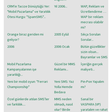
CRM'in Tacize Dönüştüğü Yer:
Yıl 2006...
WAP, Reklam ve
"Mobil Pazarlama" ve Yaratılık
Ücretlendirme …
Ötesi Kurgu: "SpamSMS"...
WAP bir reklam
mecrası olabilir
mi?
Orange biraz geriden mi
2005 Eylül
Sıkça Sorulan
geliyor?
Sorular...
2006
2006 Ocak
Bütün güzellikler
sizin olsun...
Bayramlar ve SMS
Mobil Pazarlama
Güzel bir MMS
İçeriğin gerçek
Kampanyalarının işe
Reklamı...
maliyeti...
yararlılığı...
Yeni bir mobil oyun: "Ferrari
Yeni SMS: Yaz
Pin-Pon Yapalım
Championship"
Yolla Hemde
mı?
Bedava
Özel günlerde atılan SMS'ler
MMS neden
Sanal bir
ve farklılık....
olmadı, nasıl
VASPARA (VP)
olur? Birde
yaratalım ve rahat