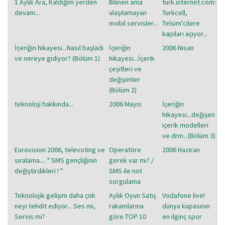
1 Aylık Ara, Kaldığım yerden
Bilinen ama
turk.internet.com:
devam...
ulaşılamayan
Turkcell,
mobil servisler...
Telsim'cilere
kapıları açıyor...
İçeriğin hikayesi...Nasıl başladı
İçeriğin
2006 Nisan
ve nereye gidiyor? (Bölüm 1)
hikayesi...İçerik
çeşitleri ve
değişimler
(Bölüm 2)
teknoloji hakkında...
2006 Mayıs
İçeriğin
hikayesi...değişen
içerik modelleri
ve drm...(Bölüm 3)
Eurovision 2006, televoting ve
Operatöre
2006 Haziran
sıralama.... " SMS gençliğinin
gerek var mı? /
değiştirdikleri ! "
SMS ile not
sorgulama
Teknolojik gelişim daha çok
Aylık Oyun Satış
Vodafone live!
neyi tehdit ediyor... Ses mi,
rakamlarına
dünya kupasının
Servis mi?
göre TOP 10
en ilginç spor