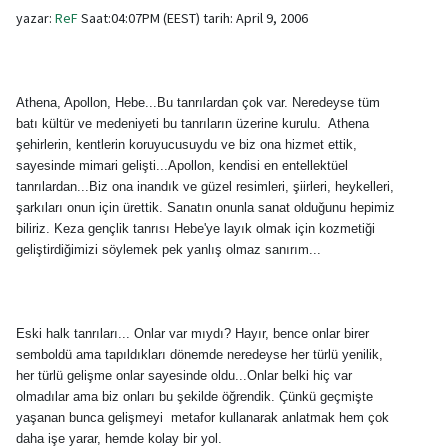
yazar:
ReF
Saat:04:07PM (EEST) tarih: April 9, 2006
Athena, Apollon, Hebe...Bu tanrılardan çok var. Neredeyse tüm
batı kültür ve medeniyeti bu tanrıların üzerine kurulu. Athena
şehirlerin, kentlerin koruyucusuydu ve biz ona hizmet ettik,
sayesinde mimari gelişti...Apollon, kendisi en entellektüel
tanrılardan...Biz ona inandık ve güzel resimleri, şiirleri, heykelleri,
şarkıları onun için ürettik. Sanatın onunla sanat olduğunu hepimiz
biliriz. Keza gençlik tanrısı Hebe'ye layık olmak için kozmetiği
geliştirdiğimizi söylemek pek yanlış olmaz sanırım...
Eski halk tanrıları... Onlar var mıydı? Hayır, bence onlar birer
semboldü ama tapıldıkları dönemde neredeyse her türlü yenilik,
her türlü gelişme onlar sayesinde oldu...Onlar belki hiç var
olmadılar ama biz onları bu şekilde öğrendik. Çünkü geçmişte
yaşanan bunca gelişmeyi metafor kullanarak anlatmak hem çok
daha işe yarar, hemde kolay bir yol.