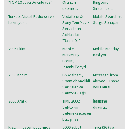
"TOP 10 Java Downloads"
Oranları
Ringtone
üzerine...
Sıralaması...
Turkcell Visual-Radio servisini
Vodafone &
Mobile Search ve
hazırlıyor....
Sony Yeni Müzik
Sorgu Sonuçları...
Servislerini
Açıkladılar:
"Radio DJ"
2006 Ekim
Mobile
Mobile Monday
Marketing
Başlıyor...
Forum,
İstanbul'daydı...
2006 Kasım
PARAzitizm,
Message from
Spam Abonelikli
abroad... Thank
Servisler ve
you Laura!
Sektöre Çağrı
2006 Aralık
TIME 2006:
İlgilisine
Sektörün
duyurulur...
gelenekselleşen
buluşması
Kızgın müşteri pazarında
2006 Şubat
Tirici (3G) ve