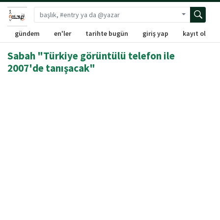
Gelişmiş ara
gündem
en'ler
tarihte bugün
giriş yap
kayıt ol
Sabah "Türkiye görüntülü telefon ile
2007'de tanışacak"