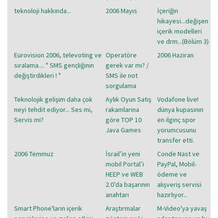
teknoloji hakkında...
2006 Mayıs
İçeriğin
hikayesi...değişen
içerik modelleri
ve drm...(Bölüm 3)
Eurovision 2006, televoting ve
Operatöre
2006 Haziran
sıralama.... " SMS gençliğinin
gerek var mı? /
değiştirdikleri ! "
SMS ile not
sorgulama
Teknolojik gelişim daha çok
Aylık Oyun Satış
Vodafone live!
neyi tehdit ediyor... Ses mi,
rakamlarına
dünya kupasının
Servis mi?
göre TOP 10
en ilginç spor
Java Games
yorumcusunu
transfer etti.
2006 Temmuz
İsrail’in yeni
Conde Nast ve
mobil Portal’i
PayPal, Mobil-
HEEP ve WEB
ödeme ve
2.0’da başarının
alışveriş servisi
anahtarı
hazırlıyor...
Smart Phone'ların içerik
Araştırmalar
M-Video'ya yavaş