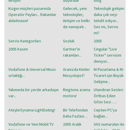
iletişim
duyurular
blog
Kızgın müşteri pazarında
Gelecek, yeni
Teknolojik gelişim
Operatör Payları... Rakamlar
teknolojiler,
daha çok neyi
aldatmasın!
iletişim ve belki
tehdit ediyor...
de nanopati...
Ses mi, Servis
mi?
Servis Kategorileri
Sozluk
2005
2005 Kasım
Gartner'in
Cingular "Live
rakamları...
Ticker" servisini
deniyor...
Vodafone & Universal Music
Aranizda Kimler
M-Pazarlama & M-
ortaklığı...
Mosyolojist?
Ticaret için Büyük
Gelişme...
Yakınında bir yerde arkadaşın
Ringtone arama
Utandıran Sesleri
var...
motoru!
Örtbas Eden
Sifon Sesi ….
AteşleOynama-LightDating!
Bir Telefondan
Cepten PC'ya
Daha Fazlası…
bağlan...
Vodafone ve Yeni Mobil TV
2005 Aralık
VAS numaraları ile