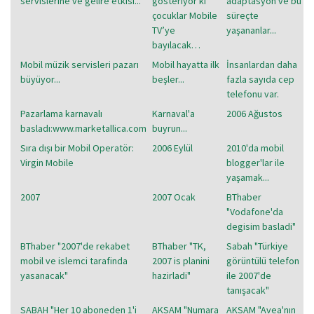
servislerine ve gelire etkisi...
gösteriyor ki
adaptasyon ve bu
çocuklar Mobile
süreçte
TV’ye
yaşananlar...
bayılacak…
Mobil müzik servisleri pazarı
Mobil hayatta ilk
İnsanlardan daha
büyüyor...
beşler...
fazla sayıda cep
telefonu var.
Pazarlama karnavalı
Karnaval'a
2006 Ağustos
basladı:www.marketallica.com
buyrun...
Sıra dışı bir Mobil Operatör:
2006 Eylül
2010'da mobil
Virgin Mobile
blogger'lar ile
yaşamak...
2007
2007 Ocak
BThaber
"Vodafone'da
degisim basladi"
BThaber "2007'de rekabet
BThaber "TK,
Sabah "Türkiye
mobil ve islemci tarafinda
2007 is planini
görüntülü telefon
yasanacak"
hazirladi"
ile 2007'de
tanışacak"
SABAH "Her 10 aboneden 1'i
AKSAM "Numara
AKSAM "Avea'nın