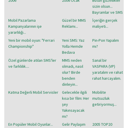
2006
2006 Ocak
Bütün güzellikler
sizin olsun...
Bayramlar ve SMS
Mobil Pazarlama
Güzel bir MMS
İçeriğin gerçek
Kampanyalarının işe
Reklamı...
maliyeti...
yararlılığı...
Yeni bir mobil oyun: "Ferrari
Yeni SMS: Yaz
Pin-Pon Yapalım
Championship"
Yolla Hemde
mı?
Bedava
Özel günlerde atılan SMS'ler
MMS neden
Sanal bir
ve farklılık....
olmadı, nasıl
VASPARA (VP)
olur? Birde
yaratalım ve rahat
benden
rahat harcayalım.
dinleyin...
Katma Değerli Mobil Servisler
Gelecekle ilgili
Mobilite
kısa bir film: Her
mutsuzluk
şey
getiriyormuş...
Yakınsayacak
mı?
En Popüler Mobil Oyunlar...
Gelir Paylaşım
2005 TOP20