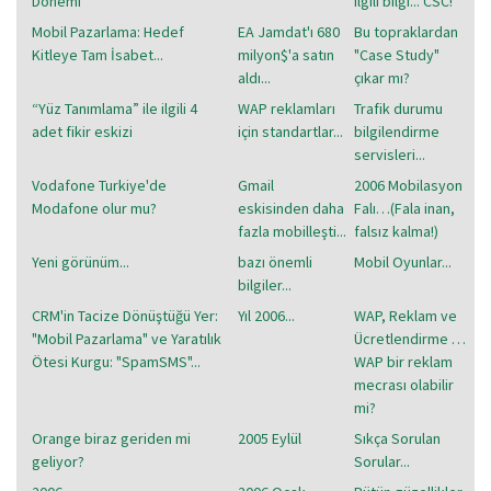
Dönemi
ilgili bilgi... CSC!
Mobil Pazarlama: Hedef
EA Jamdat'ı 680
Bu topraklardan
Kitleye Tam İsabet...
milyon$'a satın
"Case Study"
aldı...
çıkar mı?
“Yüz Tanımlama” ile ilgili 4
WAP reklamları
Trafik durumu
adet fikir eskizi
için standartlar...
bilgilendirme
servisleri...
Vodafone Turkiye'de
Gmail
2006 Mobilasyon
Modafone olur mu?
eskisinden daha
Falı…(Fala inan,
fazla mobilleşti...
falsız kalma!)
Yeni görünüm...
bazı önemli
Mobil Oyunlar...
bilgiler...
CRM'in Tacize Dönüştüğü Yer:
Yıl 2006...
WAP, Reklam ve
"Mobil Pazarlama" ve Yaratılık
Ücretlendirme …
Ötesi Kurgu: "SpamSMS"...
WAP bir reklam
mecrası olabilir
mi?
Orange biraz geriden mi
2005 Eylül
Sıkça Sorulan
geliyor?
Sorular...