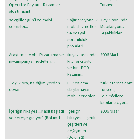
Operatör Payları... Rakamlar
Türkiye...
aldatmasın!
sevgililer günü ve mobil
Sağırlara yönelik
3 ayın sonunda
servisler...
mobil hizmetler
Mobilasyon...
ve sosyal
Teşekkürler !
sorumluluk
projeleri...
Araştırma: Mobil Pazarlama ve
iki yazı arasinda
2006 Mart
m-kampanya modelleri…
ki 5 farkı bulun
ve bir I-POD
kazanın..
1 Aylık Ara, Kaldığım yerden
Bilinen ama
turk.internet.com:
devam...
ulaşılamayan
Turkcell,
mobil servisler...
Telsim'cilere
kapıları açıyor...
İçeriğin hikayesi...Nasıl başladı
İçeriğin
2006 Nisan
ve nereye gidiyor? (Bölüm 1)
hikayesi...İçerik
çeşitleri ve
değişimler
(Bölüm 2)