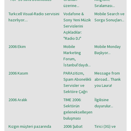
üzerine...
Sıralaması...
Turkcell Visual-Radio servisini
Vodafone &
Mobile Search ve
hazırlıyor....
Sony Yeni Müzik
Sorgu Sonuçları...
Servislerini
Açıkladılar:
"Radio DJ"
2006 Ekim
Mobile
Mobile Monday
Marketing
Başlıyor...
Forum,
İstanbul'daydı...
2006 Kasım
PARAzitizm,
Message from
Spam Abonelikli
abroad... Thank
Servisler ve
you Laura!
Sektöre Çağrı
2006 Aralık
TIME 2006:
İlgilisine
Sektörün
duyurulur...
gelenekselleşen
buluşması
Kızgın müşteri pazarında
2006 Şubat
Tirici (3G) ve