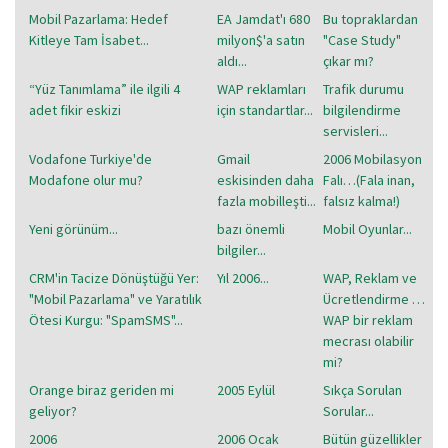
Mobil Pazarlama: Hedef
EA Jamdat'ı 680
Bu topraklardan
Kitleye Tam İsabet...
milyon$'a satın
"Case Study"
aldı...
çıkar mı?
“Yüz Tanımlama” ile ilgili 4
WAP reklamları
Trafik durumu
adet fikir eskizi
için standartlar...
bilgilendirme
servisleri...
Vodafone Turkiye'de
Gmail
2006 Mobilasyon
Modafone olur mu?
eskisinden daha
Falı…(Fala inan,
fazla mobilleşti...
falsız kalma!)
Yeni görünüm...
bazı önemli
Mobil Oyunlar...
bilgiler...
CRM'in Tacize Dönüştüğü Yer:
Yıl 2006...
WAP, Reklam ve
"Mobil Pazarlama" ve Yaratılık
Ücretlendirme …
Ötesi Kurgu: "SpamSMS"...
WAP bir reklam
mecrası olabilir
mi?
Orange biraz geriden mi
2005 Eylül
Sıkça Sorulan
geliyor?
Sorular...
2006
2006 Ocak
Bütün güzellikler