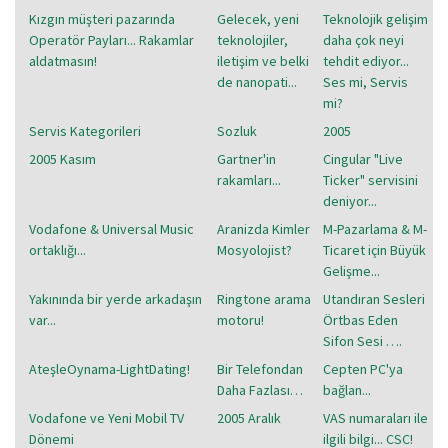
Kızgın müşteri pazarında
Gelecek, yeni
Teknolojik gelişim
Operatör Payları... Rakamlar
teknolojiler,
daha çok neyi
aldatmasın!
iletişim ve belki
tehdit ediyor...
de nanopati...
Ses mi, Servis
mi?
Servis Kategorileri
Sozluk
2005
2005 Kasım
Gartner'in
Cingular "Live
rakamları...
Ticker" servisini
deniyor...
Vodafone & Universal Music
Aranizda Kimler
M-Pazarlama & M-
ortaklığı...
Mosyolojist?
Ticaret için Büyük
Gelişme...
Yakınında bir yerde arkadaşın
Ringtone arama
Utandıran Sesleri
var...
motoru!
Örtbas Eden
Sifon Sesi ….
AteşleOynama-LightDating!
Bir Telefondan
Cepten PC'ya
Daha Fazlası…
bağlan...
Vodafone ve Yeni Mobil TV
2005 Aralık
VAS numaraları ile
Dönemi
ilgili bilgi... CSC!