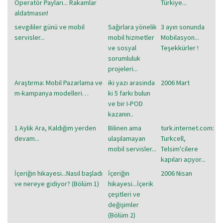
Operatör Payları... Rakamlar
Türkiye...
aldatmasın!
sevgililer günü ve mobil
Sağırlara yönelik
3 ayın sonunda
servisler...
mobil hizmetler
Mobilasyon...
ve sosyal
Teşekkürler !
sorumluluk
projeleri...
Araştırma: Mobil Pazarlama ve
iki yazı arasinda
2006 Mart
m-kampanya modelleri…
ki 5 farkı bulun
ve bir I-POD
kazanın..
1 Aylık Ara, Kaldığım yerden
Bilinen ama
turk.internet.com:
devam...
ulaşılamayan
Turkcell,
mobil servisler...
Telsim'cilere
kapıları açıyor...
İçeriğin hikayesi...Nasıl başladı
İçeriğin
2006 Nisan
ve nereye gidiyor? (Bölüm 1)
hikayesi...İçerik
çeşitleri ve
değişimler
(Bölüm 2)