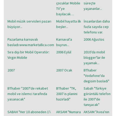
çocuklar Mobile
süreçte
TV’ye
yaşananlar...
bayılacak…
Mobil müzik servisleri pazarı
Mobil hayatta ilk
İnsanlardan daha
büyüyor...
beşler...
fazla sayıda cep
telefonu var.
Pazarlama karnavalı
Karnaval'a
2006 Ağustos
basladı:www.marketallica.com
buyrun...
Sıra dışı bir Mobil Operatör:
2006 Eylül
2010'da mobil
Virgin Mobile
blogger'lar ile
yaşamak...
2007
2007 Ocak
BThaber
"Vodafone'da
degisim basladi"
BThaber "2007'de rekabet
BThaber "TK,
Sabah "Türkiye
mobil ve islemci tarafinda
2007 is planini
görüntülü telefon
yasanacak"
hazirladi"
ile 2007'de
tanışacak"
SABAH "Her 10 aboneden 1'i
AKSAM "Numara
AKSAM "Avea'nın