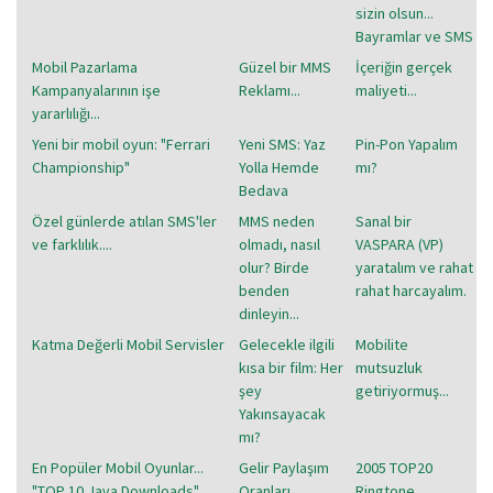
sizin olsun...
Bayramlar ve SMS
Mobil Pazarlama
Güzel bir MMS
İçeriğin gerçek
Kampanyalarının işe
Reklamı...
maliyeti...
yararlılığı...
Yeni bir mobil oyun: "Ferrari
Yeni SMS: Yaz
Pin-Pon Yapalım
Championship"
Yolla Hemde
mı?
Bedava
Özel günlerde atılan SMS'ler
MMS neden
Sanal bir
ve farklılık....
olmadı, nasıl
VASPARA (VP)
olur? Birde
yaratalım ve rahat
benden
rahat harcayalım.
dinleyin...
Katma Değerli Mobil Servisler
Gelecekle ilgili
Mobilite
kısa bir film: Her
mutsuzluk
şey
getiriyormuş...
Yakınsayacak
mı?
En Popüler Mobil Oyunlar...
Gelir Paylaşım
2005 TOP20
"TOP 10 Java Downloads"
Oranları
Ringtone