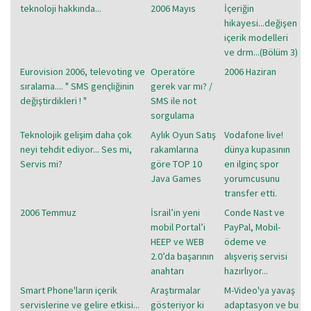
teknoloji hakkında...
2006 Mayıs
İçeriğin
hikayesi...değişen
içerik modelleri
ve drm...(Bölüm 3)
Eurovision 2006, televoting ve
Operatöre
2006 Haziran
sıralama.... " SMS gençliğinin
gerek var mı? /
değiştirdikleri ! "
SMS ile not
sorgulama
Teknolojik gelişim daha çok
Aylık Oyun Satış
Vodafone live!
neyi tehdit ediyor... Ses mi,
rakamlarına
dünya kupasının
Servis mi?
göre TOP 10
en ilginç spor
Java Games
yorumcusunu
transfer etti.
2006 Temmuz
İsrail’in yeni
Conde Nast ve
mobil Portal’i
PayPal, Mobil-
HEEP ve WEB
ödeme ve
2.0’da başarının
alışveriş servisi
anahtarı
hazırlıyor...
Smart Phone'ların içerik
Araştırmalar
M-Video'ya yavaş
servislerine ve gelire etkisi...
gösteriyor ki
adaptasyon ve bu