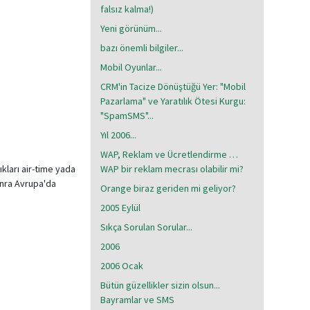
falsız kalma!)
Yeni görünüm...
bazı önemli bilgiler...
Mobil Oyunlar...
CRM'in Tacize Dönüştüğü Yer: "Mobil
Pazarlama" ve Yaratılık Ötesi Kurgu:
"SpamSMS"...
Yıl 2006...
WAP, Reklam ve Ücretlendirme …
ıkları air-time yada
WAP bir reklam mecrası olabilir mi?
nra Avrupa'da
Orange biraz geriden mi geliyor?
2005 Eylül
Sıkça Sorulan Sorular...
2006
2006 Ocak
Bütün güzellikler sizin olsun...
Bayramlar ve SMS