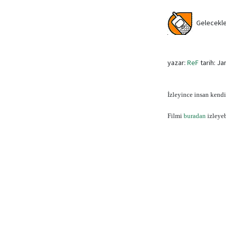
Gelecekle i
yazar:
ReF
tarih: Ja
İzleyince insan kendi
Filmi
buradan
izleye