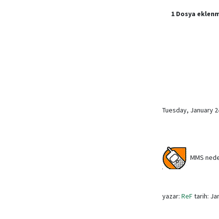
1 Dosya eklenmi
Tuesday, January 2
MMS neden 
yazar:
ReF
tarih: Ja