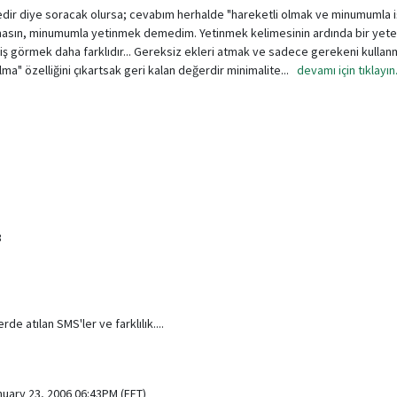
nedir diye soracak olursa; cevabım herhalde "hareketli olmak ve minumumla 
lmasın, minumumla yetinmek demedim. Yetinmek kelimesinin ardında bir yeter
ş görmek daha farklıdır... Gereksiz ekleri atmak ve sadece gerekeni kullanma
ma" özelliğini çıkartsak geri kalan değerdir minimalite...
devamı için tıklayın.
3
de atılan SMS'ler ve farklılık....
nuary 23, 2006 06:43PM (EET)