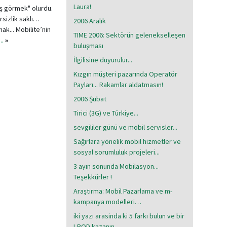
Laura!
iş görmek" olurdu.
sizlik saklı…
2006 Aralık
k... Mobilite’nin
TIME 2006: Sektörün gelenekselleşen
..
»
buluşması
İlgilisine duyurulur...
Kızgın müşteri pazarında Operatör
Payları... Rakamlar aldatmasın!
2006 Şubat
Tirici (3G) ve Türkiye...
sevgililer günü ve mobil servisler...
Sağırlara yönelik mobil hizmetler ve
sosyal sorumluluk projeleri...
3 ayın sonunda Mobilasyon...
Teşekkürler !
Araştırma: Mobil Pazarlama ve m-
kampanya modelleri…
iki yazı arasinda ki 5 farkı bulun ve bir
I-POD kazanın..