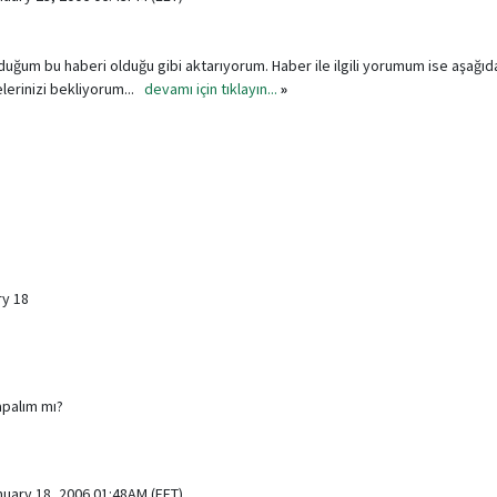
ğum bu haberi olduğu gibi aktarıyorum. Haber ile ilgili yorumum ise aşağıda
celerinizi bekliyorum...
devamı için tıklayın...
»
y 18
palım mı?
nuary 18, 2006 01:48AM (EET)