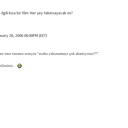
lgili kısa bir film: Her şey Yakınsayacak mı?
nuary 28, 2006 06:00PM (EET)
ne ister istemez soruyor “acaba yakınsamayı çok abartıyoruz!!!”.
bilirsiniz…