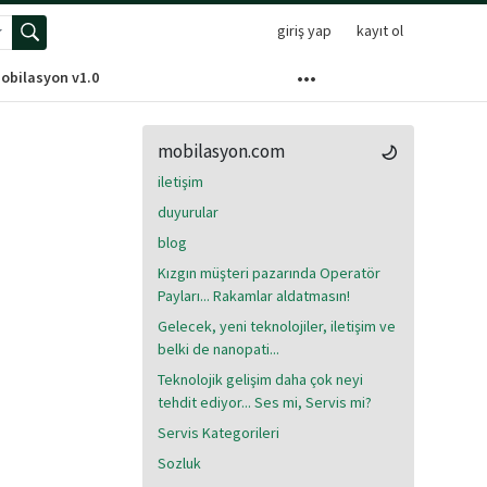
giriş yap
kayıt ol
elişmiş arama menüsünü aç
obilasyon v1.0
mobilasyon.com
iletişim
duyurular
blog
Kızgın müşteri pazarında Operatör
Payları... Rakamlar aldatmasın!
Gelecek, yeni teknolojiler, iletişim ve
belki de nanopati...
Teknolojik gelişim daha çok neyi
tehdit ediyor... Ses mi, Servis mi?
Servis Kategorileri
Sozluk