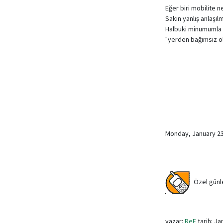
Eğer biri mobilite 
Sakın yanlış anlaşı
Halbuki minumumla i
"yerden bağımsız ol
Monday, January 2
Özel günler
yazar:
ReF
tarih: Ja