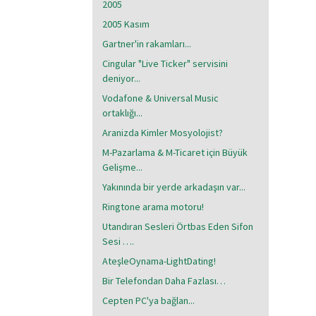
2005
2005 Kasım
Gartner'in rakamları...
Cingular "Live Ticker" servisini
deniyor...
Vodafone & Universal Music
ortaklığı...
Aranizda Kimler Mosyolojist?
M-Pazarlama & M-Ticaret için Büyük
Gelişme...
Yakınında bir yerde arkadaşın var...
Ringtone arama motoru!
Utandıran Sesleri Örtbas Eden Sifon
Sesi ….
AteşleOynama-LightDating!
Bir Telefondan Daha Fazlası…
Cepten PC'ya bağlan...