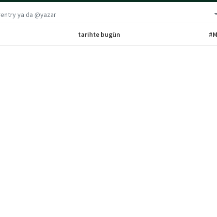
G
tarihte bugün
#M