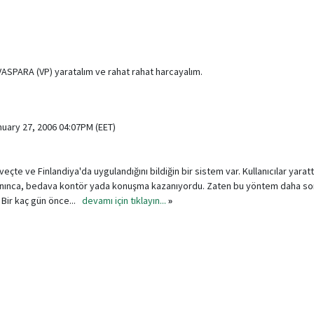
VASPARA (VP) yaratalım ve rahat rahat harcayalım.
nuary 27, 2006 04:07PM (EET)
eçte ve Finlandiya'da uygulandığını bildiğin bir sistem var. Kullanıcılar yaratt
ranınca, bedava kontör yada konuşma kazanıyordu. Zaten bu yöntem daha so
. Bir kaç gün önce...
devamı için tıklayın...
»