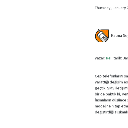
Thursday, January 
Katma Değe
yazar:
ReF
tarih: Ja
Cep telefonlarını sa
yarattığı değişim es
geçtik. SMS iletişimi
bir de baktık ki, yen
İnsanların düşünce 
modeline hitap etmek
değiştirdiği alışkan