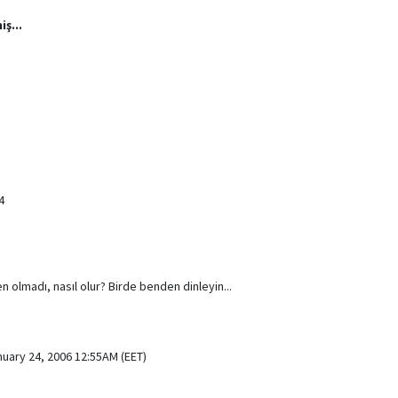
ş...
4
olmadı, nasıl olur? Birde benden dinleyin...
nuary 24, 2006 12:55AM (EET)