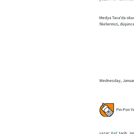
Medya Tava'da okudu
fikirlerinizi, düşün
Wednesday, Januar
Pin-Pon Ya
yazar:
ReF
tarih: Ja