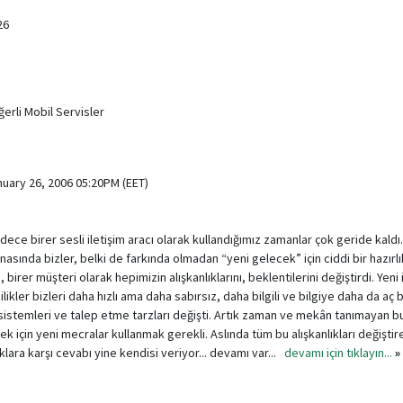
26
rli Mobil Servisler
nuary 26, 2006 05:20PM (EET)
dece birer sesli iletişim aracı olarak kullandığımız zamanlar çok geride kaldı
nasında bizler, belki de farkında olmadan “yeni gelecek” için ciddi bir hazır
, birer müşteri olarak hepimizin alışkanlıklarını, beklentilerini değiştirdi. Yeni
ilikler bizleri daha hızlı ama daha sabırsız, daha bilgili ve bilgiye daha da aç b
sistemleri ve talep etme tarzları değişti. Artık zaman ve mekân tanımayan b
 için yeni mecralar kullanmak gerekli. Aslında tüm bu alışkanlıkları değiştir
lıklara karşı cevabı yine kendisi veriyor... devamı var...
devamı için tıklayın...
»