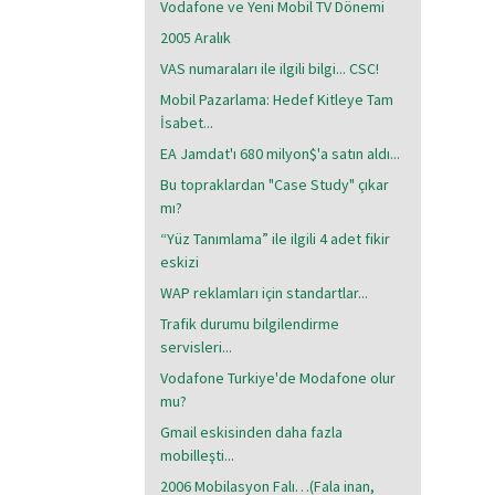
Vodafone ve Yeni Mobil TV Dönemi
2005 Aralık
VAS numaraları ile ilgili bilgi... CSC!
Mobil Pazarlama: Hedef Kitleye Tam
İsabet...
EA Jamdat'ı 680 milyon$'a satın aldı...
Bu topraklardan "Case Study" çıkar
mı?
“Yüz Tanımlama” ile ilgili 4 adet fikir
eskizi
WAP reklamları için standartlar...
Trafik durumu bilgilendirme
servisleri...
Vodafone Turkiye'de Modafone olur
mu?
Gmail eskisinden daha fazla
mobilleşti...
2006 Mobilasyon Falı…(Fala inan,