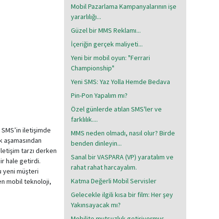
Mobil Pazarlama Kampanyalarının işe
yararlılığı...
Güzel bir MMS Reklamı...
İçeriğin gerçek maliyeti...
Yeni bir mobil oyun: "Ferrari
Championship"
Yeni SMS: Yaz Yolla Hemde Bedava
Pin-Pon Yapalım mı?
Özel günlerde atılan SMS'ler ve
farklılık....
. SMS’in iletişimde
MMS neden olmadı, nasıl olur? Birde
lık aşamasından
benden dinleyin...
 iletişim tarzı derken
Sanal bir VASPARA (VP) yaratalım ve
ir hale getirdi.
rahat rahat harcayalım.
u yeni müşteri
Katma Değerli Mobil Servisler
en mobil teknoloji,
Gelecekle ilgili kısa bir film: Her şey
Yakınsayacak mı?
Mobilite mutsuzluk getiriyormuş...