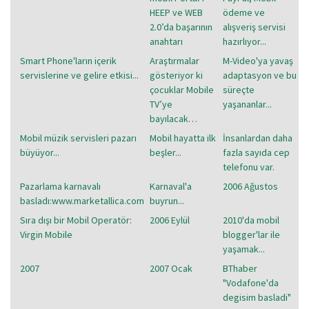
HEEP ve WEB
ödeme ve
2.0’da başarının
alışveriş servisi
anahtarı
hazırlıyor...
Smart Phone'ların içerik
Araştırmalar
M-Video'ya yavaş
servislerine ve gelire etkisi...
gösteriyor ki
adaptasyon ve bu
çocuklar Mobile
süreçte
TV’ye
yaşananlar...
bayılacak…
Mobil müzik servisleri pazarı
Mobil hayatta ilk
İnsanlardan daha
büyüyor...
beşler...
fazla sayıda cep
telefonu var.
Pazarlama karnavalı
Karnaval'a
2006 Ağustos
basladı:www.marketallica.com
buyrun...
Sıra dışı bir Mobil Operatör:
2006 Eylül
2010'da mobil
Virgin Mobile
blogger'lar ile
yaşamak...
2007
2007 Ocak
BThaber
"Vodafone'da
degisim basladi"