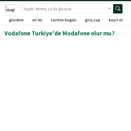
Gelişmiş ara
gündem
en'ler
tarihte bugün
giriş yap
kayıt ol
Vodafone Turkiye'de Modafone olur mu?