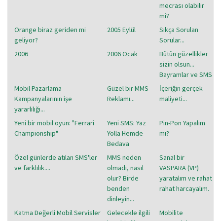
mecrası olabilir
mi?
Orange biraz geriden mi
2005 Eylül
Sıkça Sorulan
geliyor?
Sorular...
2006
2006 Ocak
Bütün güzellikler
sizin olsun...
Bayramlar ve SMS
Mobil Pazarlama
Güzel bir MMS
İçeriğin gerçek
Kampanyalarının işe
Reklamı...
maliyeti...
yararlılığı...
Yeni bir mobil oyun: "Ferrari
Yeni SMS: Yaz
Pin-Pon Yapalım
Championship"
Yolla Hemde
mı?
Bedava
Özel günlerde atılan SMS'ler
MMS neden
Sanal bir
ve farklılık....
olmadı, nasıl
VASPARA (VP)
olur? Birde
yaratalım ve rahat
benden
rahat harcayalım.
dinleyin...
Katma Değerli Mobil Servisler
Gelecekle ilgili
Mobilite