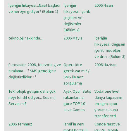
İçeriğin hikayesi...Nasıl başladı
İçeriğin
2006 Nisan
ve nereye gidiyor? (Bölüm 1)
hikayesi...İçerik
çeşitleri ve
değişimler
(Bölüm 2)
teknoloji hakkında...
2006 Mayıs
İçeriğin
hikayesi...değişen
içerik modelleri
ve drm...(Bölüm 3)
Eurovision 2006, televoting ve
Operatöre
2006 Haziran
sıralama.... " SMS gençliğinin
gerek var mı? /
değiştirdikleri ! "
SMS ile not
sorgulama
Teknolojik gelişim daha çok
Aylık Oyun Satış
Vodafone live!
neyi tehdit ediyor... Ses mi,
rakamlarına
dünya kupasının
Servis mi?
göre TOP 10
en ilginç spor
Java Games
yorumcusunu
transfer etti.
2006 Temmuz
İsrail’in yeni
Conde Nast ve
mobil Portal’i
PayPal, Mobil-