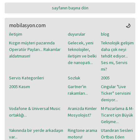
sayfanın başına dön
mobilasyon.com
iletişim
duyurular
blog
Kızgın müşteri pazarında
Gelecek, yeni
Teknolojik gelişim
Operatör Payları... Rakamlar
teknolojiler,
daha çok neyi
aldatmasın!
iletişim ve belki
tehdit ediyor...
de nanopati...
Ses mi, Servis
mi?
Servis Kategorileri
Sozluk
2005
2005 Kasım
Gartner'in
Cingular "Live
rakamları...
Ticker" servisini
deniyor...
Vodafone & Universal Music
Aranizda Kimler
M-Pazarlama & M-
ortaklığı...
Mosyolojist?
Ticaret için Büyük
Gelişme...
Yakınında bir yerde arkadaşın
Ringtone arama
Utandıran Sesleri
var...
motoru!
Örtbas Eden