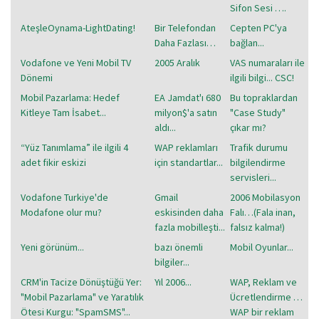
Sifon Sesi ….
AteşleOynama-LightDating!
Bir Telefondan
Cepten PC'ya
Daha Fazlası…
bağlan...
Vodafone ve Yeni Mobil TV
2005 Aralık
VAS numaraları ile
Dönemi
ilgili bilgi... CSC!
Mobil Pazarlama: Hedef
EA Jamdat'ı 680
Bu topraklardan
Kitleye Tam İsabet...
milyon$'a satın
"Case Study"
aldı...
çıkar mı?
“Yüz Tanımlama” ile ilgili 4
WAP reklamları
Trafik durumu
adet fikir eskizi
için standartlar...
bilgilendirme
servisleri...
Vodafone Turkiye'de
Gmail
2006 Mobilasyon
Modafone olur mu?
eskisinden daha
Falı…(Fala inan,
fazla mobilleşti...
falsız kalma!)
Yeni görünüm...
bazı önemli
Mobil Oyunlar...
bilgiler...
CRM'in Tacize Dönüştüğü Yer:
Yıl 2006...
WAP, Reklam ve
"Mobil Pazarlama" ve Yaratılık
Ücretlendirme …
Ötesi Kurgu: "SpamSMS"...
WAP bir reklam