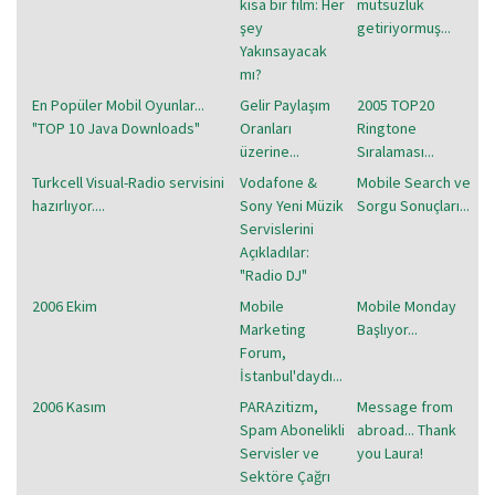
kısa bir film: Her
mutsuzluk
şey
getiriyormuş...
Yakınsayacak
mı?
En Popüler Mobil Oyunlar...
Gelir Paylaşım
2005 TOP20
"TOP 10 Java Downloads"
Oranları
Ringtone
üzerine...
Sıralaması...
Turkcell Visual-Radio servisini
Vodafone &
Mobile Search ve
hazırlıyor....
Sony Yeni Müzik
Sorgu Sonuçları...
Servislerini
Açıkladılar:
"Radio DJ"
2006 Ekim
Mobile
Mobile Monday
Marketing
Başlıyor...
Forum,
İstanbul'daydı...
2006 Kasım
PARAzitizm,
Message from
Spam Abonelikli
abroad... Thank
Servisler ve
you Laura!
Sektöre Çağrı