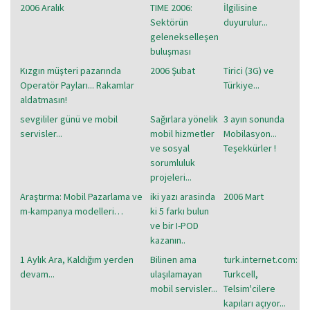
2006 Aralık
TIME 2006:
İlgilisine
Sektörün
duyurulur...
gelenekselleşen
buluşması
Kızgın müşteri pazarında
2006 Şubat
Tirici (3G) ve
Operatör Payları... Rakamlar
Türkiye...
aldatmasın!
sevgililer günü ve mobil
Sağırlara yönelik
3 ayın sonunda
servisler...
mobil hizmetler
Mobilasyon...
ve sosyal
Teşekkürler !
sorumluluk
projeleri...
Araştırma: Mobil Pazarlama ve
iki yazı arasinda
2006 Mart
m-kampanya modelleri…
ki 5 farkı bulun
ve bir I-POD
kazanın..
1 Aylık Ara, Kaldığım yerden
Bilinen ama
turk.internet.com:
devam...
ulaşılamayan
Turkcell,
mobil servisler...
Telsim'cilere
kapıları açıyor...