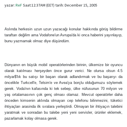
yazar:
ReF
Saat:12:37AM (EET) tarih: December 15, 2005
Aslında herkesin uzun uzun yazacağı konular hakkında görüş bildirme
taraftarı değilim ama Vodafone'un Avrupa'da ki onca haberini yayınlayıp,
bunu yazmamak olmaz diye düşündüm.
Dünyanın en büyük mobil operatörlerinden birinin, ülkemize bir oyuncu
olarak katılması herşeyden önce gurur verici. Ne olursa olsun 4.5
milyar$'lık bu satışı bir başarı olarak adlandırmak ve bu başarıyı da
öncelikle Turkcell'e, Telsim'e ve Avea'ya borçlu olduğumuzu söylemek
gerek. Voda'nın kafasında ki tek sebep, ülke nüfusunun 70 milyon ve
yaş ortalamasının çok genç olması olamaz. Mevcut operatörler daha
önceden kimsenin aklında olmayan cep telefonu bilinmezini, tüketici
ihtiyaçları arasinda ilk sıralara yerleştirdi. Olmayan bir ihtiyaçın talebini
yaratmak ve sonradan bu talebe yeni yeni servisler, ürünler eklemek,
pazarlamak kolay olmasa gerek.