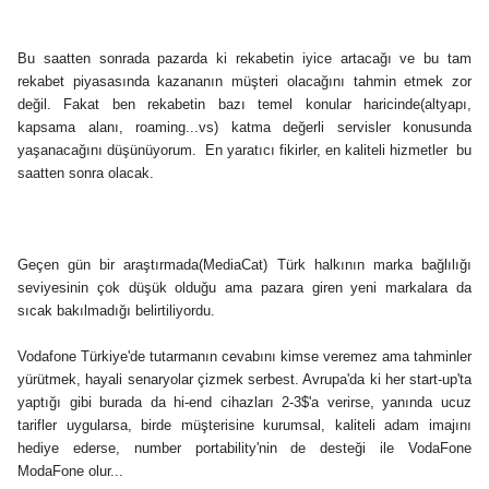
Bu saatten sonrada pazarda ki rekabetin iyice artacağı ve bu tam
rekabet piyasasında kazananın müşteri olacağını tahmin etmek zor
değil. Fakat ben rekabetin bazı temel konular haricinde(altyapı,
kapsama alanı, roaming...vs) katma değerli servisler konusunda
yaşanacağını düşünüyorum. En yaratıcı fikirler, en kaliteli hizmetler bu
saatten sonra olacak.
Geçen gün bir araştırmada(MediaCat) Türk halkının marka bağlılığı
seviyesinin çok düşük olduğu ama pazara giren yeni markalara da
sıcak bakılmadığı belirtiliyordu.
Vodafone Türkiye'de tutarmanın cevabını kimse veremez ama tahminler
yürütmek, hayali senaryolar çizmek serbest. Avrupa'da ki her start-up'ta
yaptığı gibi burada da hi-end cihazları 2-3$'a verirse, yanında ucuz
tarifler uygularsa, birde müşterisine kurumsal, kaliteli adam imajını
hediye ederse, number portability'nin de desteği ile VodaFone
ModaFone olur...