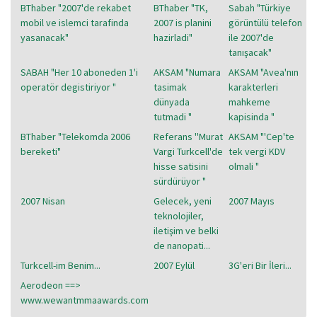
BThaber "2007'de rekabet
BThaber "TK,
Sabah "Türkiye
mobil ve islemci tarafinda
2007 is planini
görüntülü telefon
yasanacak"
hazirladi"
ile 2007'de
tanışacak"
SABAH "Her 10 aboneden 1'i
AKSAM "Numara
AKSAM "Avea'nın
operatör degistiriyor "
tasimak
karakterleri
dünyada
mahkeme
tutmadi "
kapisinda "
BThaber "Telekomda 2006
Referans ''Murat
AKSAM "'Cep'te
bereketi"
Vargi Turkcell'de
tek vergi KDV
hisse satisini
olmali "
sürdürüyor "
2007 Nisan
Gelecek, yeni
2007 Mayıs
teknolojiler,
iletişim ve belki
de nanopati...
Turkcell-im Benim...
2007 Eylül
3G'eri Bir İleri...
Aerodeon ==>
www.wewantmmaawards.com