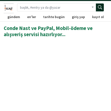
Gelişmiş ara
gündem
en'ler
tarihte bugün
giriş yap
kayıt ol
Conde Nast ve PayPal, Mobil-ödeme ve
alışveriş servisi hazırlıyor...