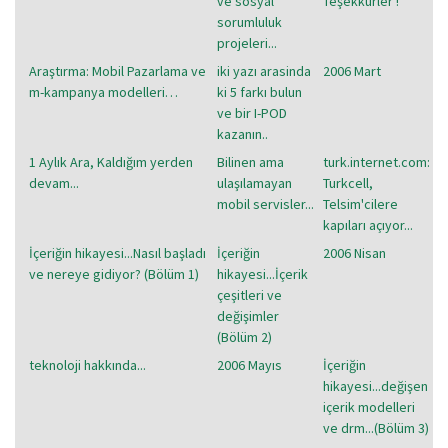
ve sosyal
Teşekkürler !
sorumluluk
projeleri...
Araştırma: Mobil Pazarlama ve
iki yazı arasinda
2006 Mart
m-kampanya modelleri…
ki 5 farkı bulun
ve bir I-POD
kazanın..
1 Aylık Ara, Kaldığım yerden
Bilinen ama
turk.internet.com:
devam...
ulaşılamayan
Turkcell,
mobil servisler...
Telsim'cilere
kapıları açıyor...
İçeriğin hikayesi...Nasıl başladı
İçeriğin
2006 Nisan
ve nereye gidiyor? (Bölüm 1)
hikayesi...İçerik
çeşitleri ve
değişimler
(Bölüm 2)
teknoloji hakkında...
2006 Mayıs
İçeriğin
hikayesi...değişen
içerik modelleri
ve drm...(Bölüm 3)