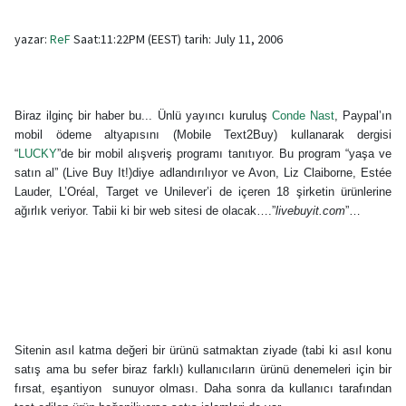
yazar:
ReF
Saat:11:22PM (EEST) tarih: July 11, 2006
Biraz ilginç bir haber bu... Ünlü yayıncı kuruluş
Conde Nast
, Paypal’ın
mobil ödeme altyapısını (Mobile Text2Buy) kullanarak dergisi
“
LUCKY
”de bir mobil alışveriş programı tanıtıyor. Bu program “yaşa ve
satın al” (Live Buy It!)diye adlandırılıyor ve Avon, Liz Claiborne, Estée
Lauder, L’Oréal, Target ve Unilever’i de içeren 18 şirketin ürünlerine
ağırlık veriyor. Tabii ki bir web sitesi de olacak….”
livebuyit.com
”…
Sitenin asıl katma değeri bir ürünü satmaktan ziyade (tabi ki asıl konu
satış ama bu sefer biraz farklı) kullanıcıların ürünü denemeleri için bir
fırsat, eşantiyon sunuyor olması. Daha sonra da kullanıcı tarafından