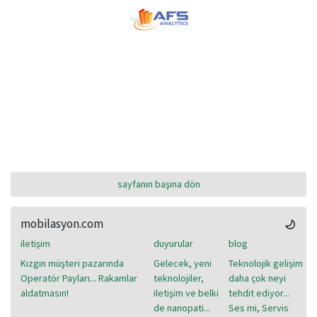
sayfanın başına dön
mobilasyon.com
iletişim
duyurular
blog
Kızgın müşteri pazarında
Gelecek, yeni
Teknolojik gelişim
Operatör Payları... Rakamlar
teknolojiler,
daha çok neyi
aldatmasın!
iletişim ve belki
tehdit ediyor...
de nanopati...
Ses mi, Servis