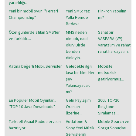
yararlılığı...
Yeni bir mobil oyun: "Ferrari
Yeni SMS: Yaz
Pin-Pon Yapalım
Championship"
Yolla Hemde
mı?
Bedava
Özel günlerde atılan SMS'ler
MMS neden
Sanal bir
ve farklılık....
olmadı, nasıl
VASPARA (VP)
olur? Birde
yaratalım ve rahat
benden
rahat harcayalım.
dinleyin...
Katma Değerli Mobil Servisler
Gelecekle ilgili
Mobilite
kısa bir film: Her
mutsuzluk
şey
getiriyormuş...
Yakınsayacak
mı?
En Popüler Mobil Oyunlar...
Gelir Paylaşım
2005 TOP20
"TOP 10 Java Downloads"
Oranları
Ringtone
üzerine...
Sıralaması...
Turkcell Visual-Radio servisini
Vodafone &
Mobile Search ve
hazırlıyor....
Sony Yeni Müzik
Sorgu Sonuçları...
Servislerini