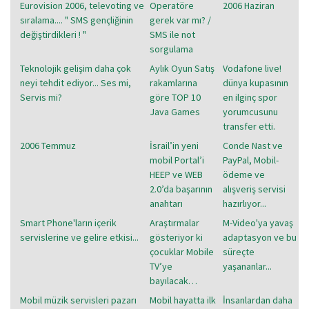
Eurovision 2006, televoting ve
Operatöre
2006 Haziran
sıralama.... " SMS gençliğinin
gerek var mı? /
değiştirdikleri ! "
SMS ile not
sorgulama
Teknolojik gelişim daha çok
Aylık Oyun Satış
Vodafone live!
neyi tehdit ediyor... Ses mi,
rakamlarına
dünya kupasının
Servis mi?
göre TOP 10
en ilginç spor
Java Games
yorumcusunu
transfer etti.
2006 Temmuz
İsrail’in yeni
Conde Nast ve
mobil Portal’i
PayPal, Mobil-
HEEP ve WEB
ödeme ve
2.0’da başarının
alışveriş servisi
anahtarı
hazırlıyor...
Smart Phone'ların içerik
Araştırmalar
M-Video'ya yavaş
servislerine ve gelire etkisi...
gösteriyor ki
adaptasyon ve bu
çocuklar Mobile
süreçte
TV’ye
yaşananlar...
bayılacak…
Mobil müzik servisleri pazarı
Mobil hayatta ilk
İnsanlardan daha