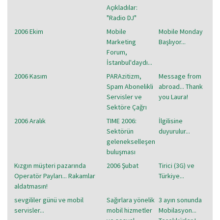
Açıkladılar:
"Radio DJ"
2006 Ekim
Mobile
Mobile Monday
Marketing
Başlıyor...
Forum,
İstanbul'daydı...
2006 Kasım
PARAzitizm,
Message from
Spam Abonelikli
abroad... Thank
Servisler ve
you Laura!
Sektöre Çağrı
2006 Aralık
TIME 2006:
İlgilisine
Sektörün
duyurulur...
gelenekselleşen
buluşması
Kızgın müşteri pazarında
2006 Şubat
Tirici (3G) ve
Operatör Payları... Rakamlar
Türkiye...
aldatmasın!
sevgililer günü ve mobil
Sağırlara yönelik
3 ayın sonunda
servisler...
mobil hizmetler
Mobilasyon...