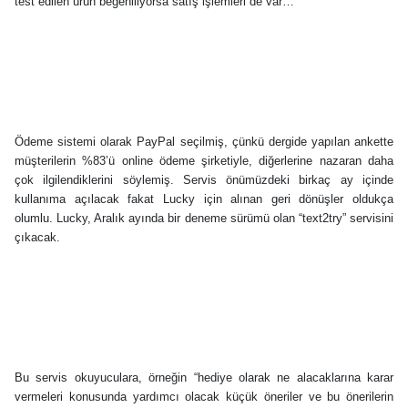
test edilen ürün beğeniliyorsa satış işlemleri de var…
Ödeme sistemi olarak PayPal seçilmiş, çünkü dergide yapılan ankette
müşterilerin %83’ü online ödeme şirketiyle, diğerlerine nazaran daha
çok ilgilendiklerini söylemiş. Servis önümüzdeki birkaç ay içinde
kullanıma açılacak fakat Lucky için alınan geri dönüşler oldukça
olumlu. Lucky, Aralık ayında bir deneme sürümü olan “text2try” servisini
çıkacak.
Bu servis okuyuculara, örneğin “hediye olarak ne alacaklarına karar
vermeleri konusunda yardımcı olacak
küçük öneriler ve bu önerilerin