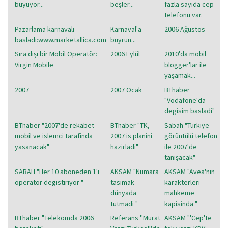
büyüyor...
beşler...
fazla sayıda cep
telefonu var.
Pazarlama karnavalı
Karnaval'a
2006 Ağustos
basladı:www.marketallica.com
buyrun...
Sıra dışı bir Mobil Operatör:
2006 Eylül
2010'da mobil
Virgin Mobile
blogger'lar ile
yaşamak...
2007
2007 Ocak
BThaber
"Vodafone'da
degisim basladi"
BThaber "2007'de rekabet
BThaber "TK,
Sabah "Türkiye
mobil ve islemci tarafinda
2007 is planini
görüntülü telefon
yasanacak"
hazirladi"
ile 2007'de
tanışacak"
SABAH "Her 10 aboneden 1'i
AKSAM "Numara
AKSAM "Avea'nın
operatör degistiriyor "
tasimak
karakterleri
dünyada
mahkeme
tutmadi "
kapisinda "
BThaber "Telekomda 2006
Referans ''Murat
AKSAM "'Cep'te