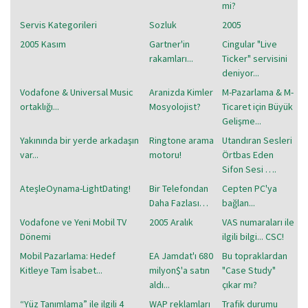
mi?
Servis Kategorileri
Sozluk
2005
2005 Kasım
Gartner'in
Cingular "Live
rakamları...
Ticker" servisini
deniyor...
Vodafone & Universal Music
Aranizda Kimler
M-Pazarlama & M-
ortaklığı...
Mosyolojist?
Ticaret için Büyük
Gelişme...
Yakınında bir yerde arkadaşın
Ringtone arama
Utandıran Sesleri
var...
motoru!
Örtbas Eden
Sifon Sesi ….
AteşleOynama-LightDating!
Bir Telefondan
Cepten PC'ya
Daha Fazlası…
bağlan...
Vodafone ve Yeni Mobil TV
2005 Aralık
VAS numaraları ile
Dönemi
ilgili bilgi... CSC!
Mobil Pazarlama: Hedef
EA Jamdat'ı 680
Bu topraklardan
Kitleye Tam İsabet...
milyon$'a satın
"Case Study"
aldı...
çıkar mı?
“Yüz Tanımlama” ile ilgili 4
WAP reklamları
Trafik durumu