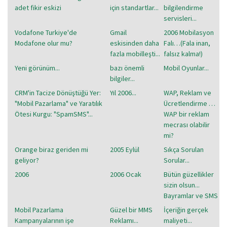
adet fikir eskizi
için standartlar...
bilgilendirme
servisleri...
Vodafone Turkiye'de
Gmail
2006 Mobilasyon
Modafone olur mu?
eskisinden daha
Falı…(Fala inan,
fazla mobilleşti...
falsız kalma!)
Yeni görünüm...
bazı önemli
Mobil Oyunlar...
bilgiler...
CRM'in Tacize Dönüştüğü Yer:
Yıl 2006...
WAP, Reklam ve
"Mobil Pazarlama" ve Yaratılık
Ücretlendirme …
Ötesi Kurgu: "SpamSMS"...
WAP bir reklam
mecrası olabilir
mi?
Orange biraz geriden mi
2005 Eylül
Sıkça Sorulan
geliyor?
Sorular...
2006
2006 Ocak
Bütün güzellikler
sizin olsun...
Bayramlar ve SMS
Mobil Pazarlama
Güzel bir MMS
İçeriğin gerçek
Kampanyalarının işe
Reklamı...
maliyeti...