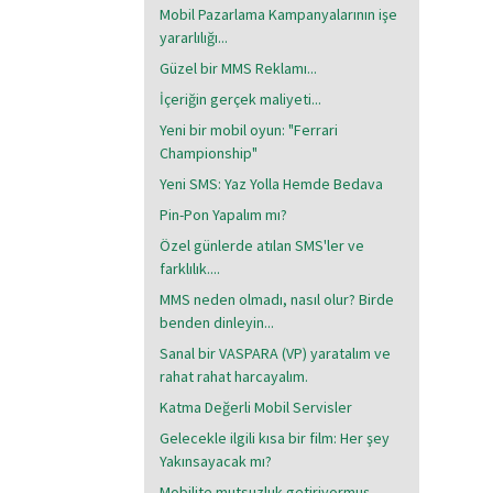
Mobil Pazarlama Kampanyalarının işe
yararlılığı...
Güzel bir MMS Reklamı...
İçeriğin gerçek maliyeti...
Yeni bir mobil oyun: "Ferrari
Championship"
Yeni SMS: Yaz Yolla Hemde Bedava
Pin-Pon Yapalım mı?
Özel günlerde atılan SMS'ler ve
farklılık....
MMS neden olmadı, nasıl olur? Birde
benden dinleyin...
Sanal bir VASPARA (VP) yaratalım ve
rahat rahat harcayalım.
Katma Değerli Mobil Servisler
Gelecekle ilgili kısa bir film: Her şey
Yakınsayacak mı?
Mobilite mutsuzluk getiriyormuş...