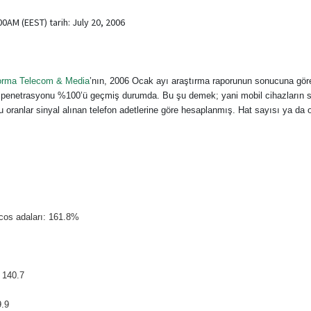
0AM (EEST) tarih: July 20, 2006
orma Telecom & Media
’nın, 2006 Ocak ayı araştırma raporunun sonucuna göre
 penetrasyonu %100’ü geçmiş durumda. Bu şu demek; yani mobil cihazların s
Bu oranlar sinyal alınan telefon adetlerine göre hesaplanmış. Hat sayısı ya da 
cos adaları: 161.8%
 140.7
9.9