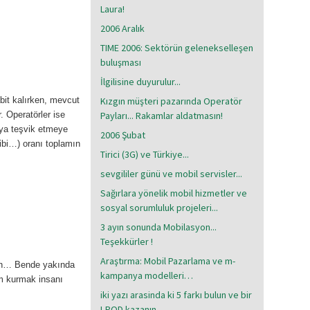
Laura!
2006 Aralık
TIME 2006: Sektörün gelenekselleşen
buluşması
İlgilisine duyurulur...
bit kalırken, mevcut
Kızgın müşteri pazarında Operatör
. Operatörler ise
Payları... Rakamlar aldatmasın!
aya teşvik etmeye
2006 Şubat
ibi…) oranı toplamın
Tirici (3G) ve Türkiye...
sevgililer günü ve mobil servisler...
Sağırlara yönelik mobil hizmetler ve
sosyal sorumluluk projeleri...
3 ayın sonunda Mobilasyon...
Teşekkürler !
Araştırma: Mobil Pazarlama ve m-
için… Bende yakında
kampanya modelleri…
im kurmak insanı
iki yazı arasinda ki 5 farkı bulun ve bir
I-POD kazanın..