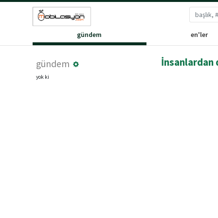
gündem
en'ler
İnsanlardan 
gündem
yok ki