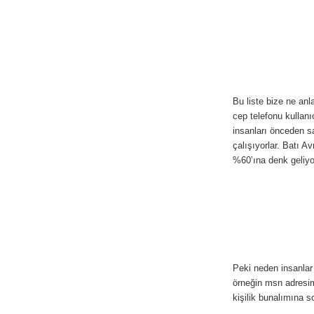
Bu liste bize ne an
cep telefonu kullanı
insanları önceden s
çalışıyorlar. Batı 
%60’ına denk geliyo
Peki neden insanlar
örneğin msn adresi
kişilik bunalımına s