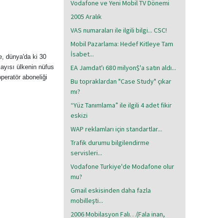
Vodafone ve Yeni Mobil TV Dönemi
2005 Aralık
VAS numaraları ile ilgili bilgi... CSC!
Mobil Pazarlama: Hedef Kitleye Tam
İsabet...
, dünya'da ki 30
ayısı ülkenin nüfus
EA Jamdat'ı 680 milyon$'a satın aldı...
operatör aboneliği
Bu topraklardan "Case Study" çıkar
mı?
“Yüz Tanımlama” ile ilgili 4 adet fikir
eskizi
WAP reklamları için standartlar...
Trafik durumu bilgilendirme
servisleri...
Vodafone Turkiye'de Modafone olur
mu?
Gmail eskisinden daha fazla
mobilleşti...
2006 Mobilasyon Falı…(Fala inan,