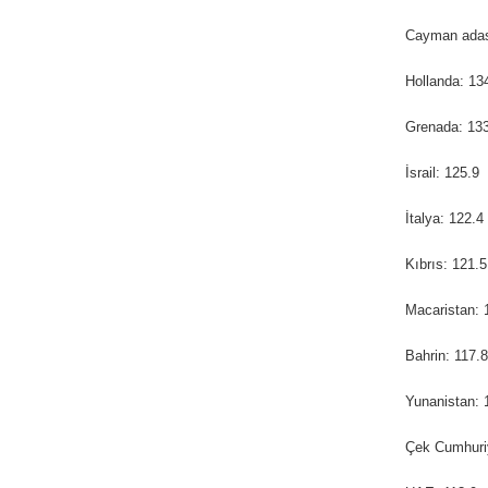
Cayman adas
Hollanda: 13
Grenada: 13
İsrail: 125.9
İtalya: 122.4
Kıbrıs: 121.5
Macaristan: 
Bahrin: 117.8
Yunanistan: 
Çek Cumhuriy