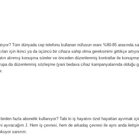
latıyor? Tüm dünyada cep telefonu kullanan nüfusun oranı %80-85 arasında sa
cıları için ikinci ya da üçüncü bir cihaza sahip olma gereksinimi gittikçe artıyor
atın alınmış konuşma süreler ve önceden düzenlenmiş kontratlar ile konuşm
Avrupa da düzenlenmiş sözleşme (yani bedava cihaz kampanyalarında olduğu g
r.
 birden fazla abonelik kullanıyor? Tabi ki iş hayatını özel hayattan ayırmak 
mi ayıracağım
J
. Hem iş çevresi, hem de arkadaş çevresi ile aynı anda iletiş
okuyor sanırım.