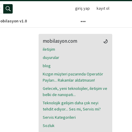
giriş yap
kayıt ol
elişmiş arama menüsünü aç
obilasyon v1.0
mobilasyon.com
iletişim
duyurular
blog
Kızgın müşteri pazarında Operatör
Payları... Rakamlar aldatmasın!
Gelecek, yeni teknolojiler, iletişim ve
belki de nanopati...
Teknolojik gelişim daha çok neyi
tehdit ediyor... Ses mi, Servis mi?
Servis Kategorileri
Sozluk