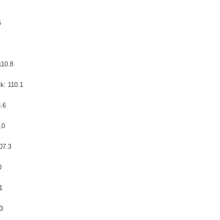
6
110.8
ık: 110.1
.6
.0
07.3
0
1
.3