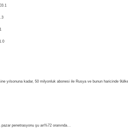
03.1
1.3
1
1.0
esine yılsonuna kadar, 50 milyonluk abonesi ile Rusya ve bunun haricinde 9ül
a pazar penetrasyonu şu an%72 oranında…