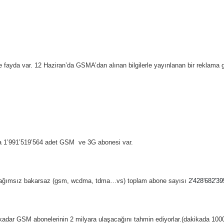
e fayda var. 12 Haziran’da GSMA’dan alınan bilgilerle yayınlanan bir reklama 
 1’991’519’564 adet GSM
ve 3G abonesi var.
bağımsız bakarsaz (gsm, wcdma, tdma…vs) toplam abone sayısı
2'428'682'39
kadar GSM abonelerinin 2 milyara ulaşacağını tahmin ediyorlar.(dakikada 1000