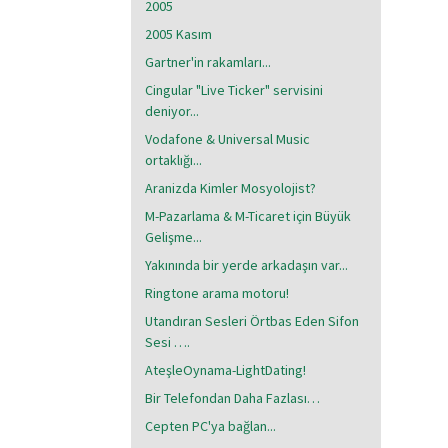
2005
2005 Kasım
Gartner'in rakamları...
Cingular "Live Ticker" servisini
deniyor...
Vodafone & Universal Music
ortaklığı...
Aranizda Kimler Mosyolojist?
M-Pazarlama & M-Ticaret için Büyük
Gelişme...
Yakınında bir yerde arkadaşın var...
Ringtone arama motoru!
Utandıran Sesleri Örtbas Eden Sifon
Sesi ….
AteşleOynama-LightDating!
Bir Telefondan Daha Fazlası…
Cepten PC'ya bağlan...