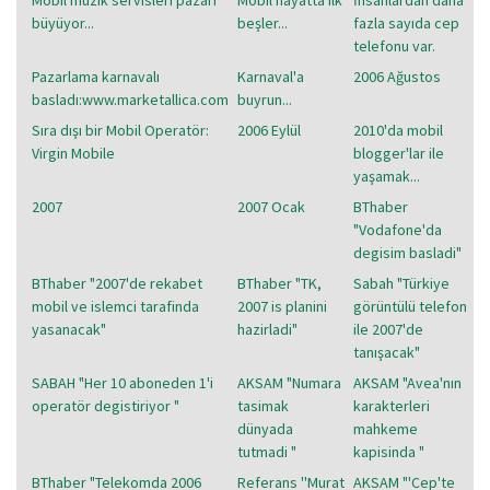
büyüyor...
beşler...
fazla sayıda cep
telefonu var.
Pazarlama karnavalı
Karnaval'a
2006 Ağustos
basladı:www.marketallica.com
buyrun...
Sıra dışı bir Mobil Operatör:
2006 Eylül
2010'da mobil
Virgin Mobile
blogger'lar ile
yaşamak...
2007
2007 Ocak
BThaber
"Vodafone'da
degisim basladi"
BThaber "2007'de rekabet
BThaber "TK,
Sabah "Türkiye
mobil ve islemci tarafinda
2007 is planini
görüntülü telefon
yasanacak"
hazirladi"
ile 2007'de
tanışacak"
SABAH "Her 10 aboneden 1'i
AKSAM "Numara
AKSAM "Avea'nın
operatör degistiriyor "
tasimak
karakterleri
dünyada
mahkeme
tutmadi "
kapisinda "
BThaber "Telekomda 2006
Referans ''Murat
AKSAM "'Cep'te