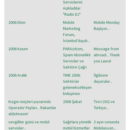
Servislerini
Açıkladılar:
"Radio DJ"
2006 Ekim
Mobile
Mobile Monday
Marketing
Başlıyor...
Forum,
İstanbul'daydı...
2006 Kasım
PARAzitizm,
Message from
Spam Abonelikli
abroad... Thank
Servisler ve
you Laura!
Sektöre Çağrı
2006 Aralık
TIME 2006:
İlgilisine
Sektörün
duyurulur...
gelenekselleşen
buluşması
Kızgın müşteri pazarında
2006 Şubat
Tirici (3G) ve
Operatör Payları... Rakamlar
Türkiye...
aldatmasın!
sevgililer günü ve mobil
Sağırlara yönelik
3 ayın sonunda
servisler...
mobil hizmetler
Mobilasyon...