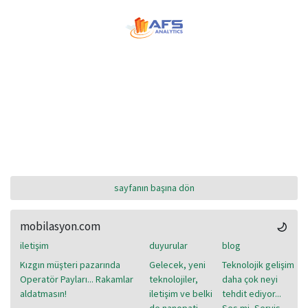
sayfanın başına dön
mobilasyon.com
iletişim
duyurular
blog
Kızgın müşteri pazarında
Gelecek, yeni
Teknolojik gelişim
Operatör Payları... Rakamlar
teknolojiler,
daha çok neyi
aldatmasın!
iletişim ve belki
tehdit ediyor...
de nanopati...
Ses mi, Servis