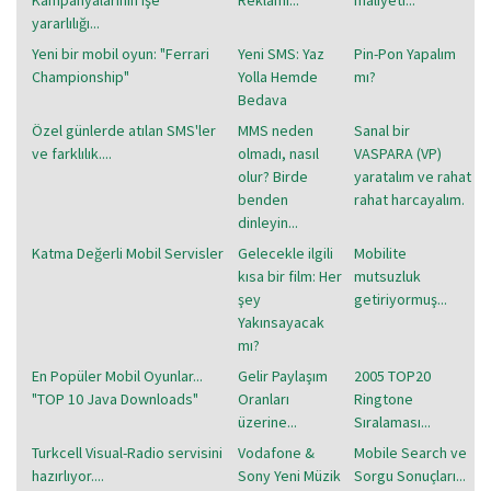
yararlılığı...
Yeni bir mobil oyun: "Ferrari
Yeni SMS: Yaz
Pin-Pon Yapalım
Championship"
Yolla Hemde
mı?
Bedava
Özel günlerde atılan SMS'ler
MMS neden
Sanal bir
ve farklılık....
olmadı, nasıl
VASPARA (VP)
olur? Birde
yaratalım ve rahat
benden
rahat harcayalım.
dinleyin...
Katma Değerli Mobil Servisler
Gelecekle ilgili
Mobilite
kısa bir film: Her
mutsuzluk
şey
getiriyormuş...
Yakınsayacak
mı?
En Popüler Mobil Oyunlar...
Gelir Paylaşım
2005 TOP20
"TOP 10 Java Downloads"
Oranları
Ringtone
üzerine...
Sıralaması...
Turkcell Visual-Radio servisini
Vodafone &
Mobile Search ve
hazırlıyor....
Sony Yeni Müzik
Sorgu Sonuçları...