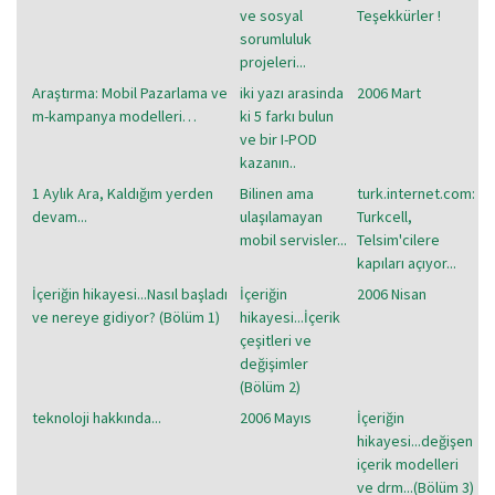
ve sosyal
Teşekkürler !
sorumluluk
projeleri...
Araştırma: Mobil Pazarlama ve
iki yazı arasinda
2006 Mart
m-kampanya modelleri…
ki 5 farkı bulun
ve bir I-POD
kazanın..
1 Aylık Ara, Kaldığım yerden
Bilinen ama
turk.internet.com:
devam...
ulaşılamayan
Turkcell,
mobil servisler...
Telsim'cilere
kapıları açıyor...
İçeriğin hikayesi...Nasıl başladı
İçeriğin
2006 Nisan
ve nereye gidiyor? (Bölüm 1)
hikayesi...İçerik
çeşitleri ve
değişimler
(Bölüm 2)
teknoloji hakkında...
2006 Mayıs
İçeriğin
hikayesi...değişen
içerik modelleri
ve drm...(Bölüm 3)