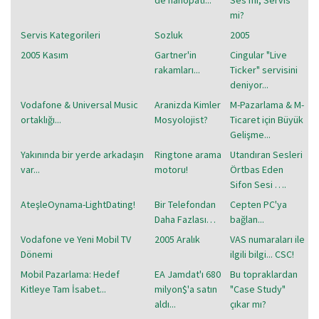
mi?
Servis Kategorileri
Sozluk
2005
2005 Kasım
Gartner'in
Cingular "Live
rakamları...
Ticker" servisini
deniyor...
Vodafone & Universal Music
Aranizda Kimler
M-Pazarlama & M-
ortaklığı...
Mosyolojist?
Ticaret için Büyük
Gelişme...
Yakınında bir yerde arkadaşın
Ringtone arama
Utandıran Sesleri
var...
motoru!
Örtbas Eden
Sifon Sesi ….
AteşleOynama-LightDating!
Bir Telefondan
Cepten PC'ya
Daha Fazlası…
bağlan...
Vodafone ve Yeni Mobil TV
2005 Aralık
VAS numaraları ile
Dönemi
ilgili bilgi... CSC!
Mobil Pazarlama: Hedef
EA Jamdat'ı 680
Bu topraklardan
Kitleye Tam İsabet...
milyon$'a satın
"Case Study"
aldı...
çıkar mı?