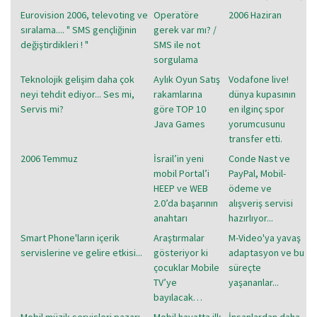
Eurovision 2006, televoting ve
Operatöre
2006 Haziran
sıralama.... " SMS gençliğinin
gerek var mı? /
değiştirdikleri ! "
SMS ile not
sorgulama
Teknolojik gelişim daha çok
Aylık Oyun Satış
Vodafone live!
neyi tehdit ediyor... Ses mi,
rakamlarına
dünya kupasının
Servis mi?
göre TOP 10
en ilginç spor
Java Games
yorumcusunu
transfer etti.
2006 Temmuz
İsrail’in yeni
Conde Nast ve
mobil Portal’i
PayPal, Mobil-
HEEP ve WEB
ödeme ve
2.0’da başarının
alışveriş servisi
anahtarı
hazırlıyor...
Smart Phone'ların içerik
Araştırmalar
M-Video'ya yavaş
servislerine ve gelire etkisi...
gösteriyor ki
adaptasyon ve bu
çocuklar Mobile
süreçte
TV’ye
yaşananlar...
bayılacak…
Mobil müzik servisleri pazarı
Mobil hayatta ilk
İnsanlardan daha