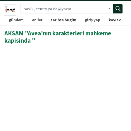
Gelişmiş ara
gündem
en'ler
tarihte bugün
giriş yap
kayıt ol
AKSAM "Avea'nın karakterleri mahkeme
kapisinda "