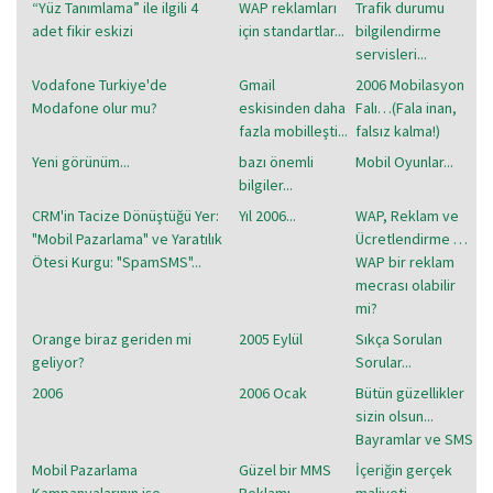
“Yüz Tanımlama” ile ilgili 4
WAP reklamları
Trafik durumu
adet fikir eskizi
için standartlar...
bilgilendirme
servisleri...
Vodafone Turkiye'de
Gmail
2006 Mobilasyon
Modafone olur mu?
eskisinden daha
Falı…(Fala inan,
fazla mobilleşti...
falsız kalma!)
Yeni görünüm...
bazı önemli
Mobil Oyunlar...
bilgiler...
CRM'in Tacize Dönüştüğü Yer:
Yıl 2006...
WAP, Reklam ve
"Mobil Pazarlama" ve Yaratılık
Ücretlendirme …
Ötesi Kurgu: "SpamSMS"...
WAP bir reklam
mecrası olabilir
mi?
Orange biraz geriden mi
2005 Eylül
Sıkça Sorulan
geliyor?
Sorular...
2006
2006 Ocak
Bütün güzellikler
sizin olsun...
Bayramlar ve SMS
Mobil Pazarlama
Güzel bir MMS
İçeriğin gerçek
Kampanyalarının işe
Reklamı...
maliyeti...