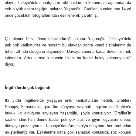
olayın Türkiye’deki sanatçıların telif haklarının korunması açısından da
çok büyük önem taşığını anlatan Yaşaroğlu, Grafiler’i bundan tam 14 yıl
önce çocukluk fotoğraflarından esinlenerek yaratmış.
Çizimlerini 12 yıl önce tescillettirdiği anlatan Yaşaroğlu, “Türkiye’deki
pek çok karikatürist ve ressam bu olaydan sonra kendi çizimlerinin de
tehdit altında olduğunu düşünüyor. Davaya sonuna kadar devam etmek
istiyorum. Artık kimse kimsenin fikrini bu kadar kolay çalamayacak”
diyor.
İngilizlerde çok beğendi
İki yıldır İngiltere’de yaşayan ünlü karikatüristin hedefi, Grafiler’i
Snoppy, Simsons’lar gibi tüm dünyaya yaymak. İngiltere’de Grafiler’e
büyük ilgi olduğunu söyleyen Yaşaroğlu, şöyle konuşuyor: “Grafiler’in
saatlerinden t-shirtlerine kadar pek çok süs ve giyim eşyasını üretip,
dünyaya pazarlıyoruz. Japonya’dan Amerika’ya dünyanın her tarafından
müşterilemiz var. Esinlenme daha çok sanatsal konularda söz konusu