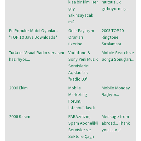
kısa bir film: Her
mutsuzluk
şey
getiriyormuş...
Yakınsayacak
mı?
En Popüler Mobil Oyunlar...
Gelir Paylaşım
2005 TOP20
"TOP 10 Java Downloads"
Oranları
Ringtone
üzerine...
Sıralaması...
Turkcell Visual-Radio servisini
Vodafone &
Mobile Search ve
hazırlıyor....
Sony Yeni Müzik
Sorgu Sonuçları...
Servislerini
Açıkladılar:
"Radio DJ"
2006 Ekim
Mobile
Mobile Monday
Marketing
Başlıyor...
Forum,
İstanbul'daydı...
2006 Kasım
PARAzitizm,
Message from
Spam Abonelikli
abroad... Thank
Servisler ve
you Laura!
Sektöre Çağrı