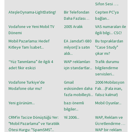
Sifon Sesi ….
AteşleOynama-LightDating!
Bir Telefondan
Cepten PC'ya
Daha Fazlası…
bağlan...
Vodafone ve Yeni Mobil TV
2005 Aralık
VAS numaraları ile
Dönemi
ilgili bilgi... CSC!
Mobil Pazarlama: Hedef
EA Jamdat'ı 680
Bu topraklardan
Kitleye Tam İsabet...
milyon$'a satın
"Case Study"
aldı...
çıkar mı?
“Yüz Tanımlama” ile ilgili 4
WAP reklamları
Trafik durumu
adet fikir eskizi
için standartlar...
bilgilendirme
servisleri...
Vodafone Turkiye'de
Gmail
2006 Mobilasyon
Modafone olur mu?
eskisinden daha
Falı…(Fala inan,
fazla mobilleşti...
falsız kalma!)
Yeni görünüm...
bazı önemli
Mobil Oyunlar...
bilgiler...
CRM'in Tacize Dönüştüğü Yer:
Yıl 2006...
WAP, Reklam ve
"Mobil Pazarlama" ve Yaratılık
Ücretlendirme …
Ötesi Kurgu: "SpamSMS"...
WAP bir reklam