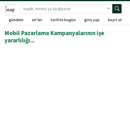
Gelişmiş ara
gündem
en'ler
tarihte bugün
giriş yap
kayıt ol
Mobil Pazarlama Kampanyalarının işe
yararlılığı...