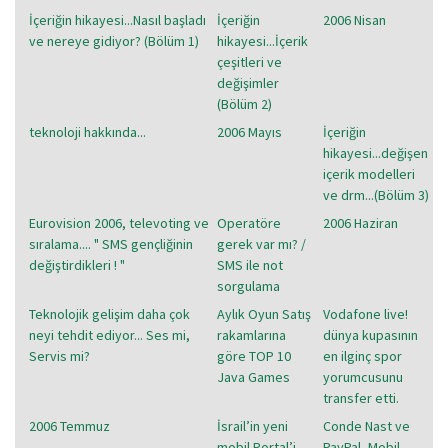
İçeriğin hikayesi...Nasıl başladı
İçeriğin
2006 Nisan
ve nereye gidiyor? (Bölüm 1)
hikayesi...İçerik
çeşitleri ve
değişimler
(Bölüm 2)
teknoloji hakkında...
2006 Mayıs
İçeriğin
hikayesi...değişen
içerik modelleri
ve drm...(Bölüm 3)
Eurovision 2006, televoting ve
Operatöre
2006 Haziran
sıralama.... " SMS gençliğinin
gerek var mı? /
değiştirdikleri ! "
SMS ile not
sorgulama
Teknolojik gelişim daha çok
Aylık Oyun Satış
Vodafone live!
neyi tehdit ediyor... Ses mi,
rakamlarına
dünya kupasının
Servis mi?
göre TOP 10
en ilginç spor
Java Games
yorumcusunu
transfer etti.
2006 Temmuz
İsrail’in yeni
Conde Nast ve
mobil Portal’i
PayPal, Mobil-