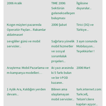
2006 Aralık
TIME 2006:
İlgilisine
Sektörün
duyurulur...
gelenekselleşen
buluşması
Kızgın müşteri pazarında
2006 Şubat
Tirici (3G) ve
Operatör Payları... Rakamlar
Türkiye...
aldatmasın!
sevgililer günü ve mobil
Sağırlara yönelik
3 ayın sonunda
servisler...
mobil hizmetler
Mobilasyon...
ve sosyal
Teşekkürler !
sorumluluk
projeleri...
Araştırma: Mobil Pazarlama ve
iki yazı arasinda
2006 Mart
m-kampanya modelleri…
ki 5 farkı bulun
ve bir I-POD
kazanın..
1 Aylık Ara, Kaldığım yerden
Bilinen ama
turk.internet.com:
devam...
ulaşılamayan
Turkcell,
mobil servisler...
Telsim'cilere
kapıları açıyor...