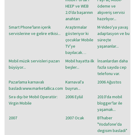
HEEP ve WEB
ödeme ve
2.0’da başarının
alışveriş servisi
anahtarı
hazırlıyor...
Smart Phone'ların içerik
Araştırmalar
M-Video'ya yavaş
servislerine ve gelire etkisi...
gösteriyor ki
adaptasyon ve bu
çocuklar Mobile
süreçte
TV’ye
yaşananlar...
bayılacak…
Mobil müzik servisleri pazarı
Mobil hayatta ilk
İnsanlardan daha
büyüyor...
beşler...
fazla sayıda cep
telefonu var.
Pazarlama karnavalı
Karnaval'a
2006 Ağustos
basladı:www.marketallica.com
buyrun...
Sıra dışı bir Mobil Operatör:
2006 Eylül
2010'da mobil
Virgin Mobile
blogger'lar ile
yaşamak...
2007
2007 Ocak
BThaber
"Vodafone'da
degisim basladi"