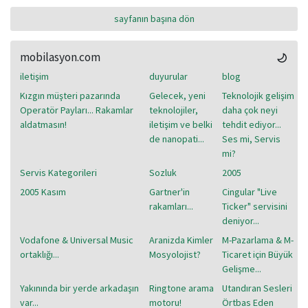
sayfanın başına dön
mobilasyon.com
iletişim
duyurular
blog
Kızgın müşteri pazarında
Gelecek, yeni
Teknolojik gelişim
Operatör Payları... Rakamlar
teknolojiler,
daha çok neyi
aldatmasın!
iletişim ve belki
tehdit ediyor...
de nanopati...
Ses mi, Servis
mi?
Servis Kategorileri
Sozluk
2005
2005 Kasım
Gartner'in
Cingular "Live
rakamları...
Ticker" servisini
deniyor...
Vodafone & Universal Music
Aranizda Kimler
M-Pazarlama & M-
ortaklığı...
Mosyolojist?
Ticaret için Büyük
Gelişme...
Yakınında bir yerde arkadaşın
Ringtone arama
Utandıran Sesleri
var...
motoru!
Örtbas Eden