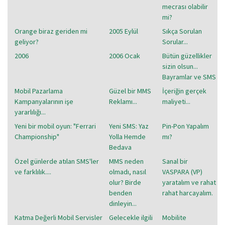
mecrası olabilir
mi?
Orange biraz geriden mi
2005 Eylül
Sıkça Sorulan
geliyor?
Sorular...
2006
2006 Ocak
Bütün güzellikler
sizin olsun...
Bayramlar ve SMS
Mobil Pazarlama
Güzel bir MMS
İçeriğin gerçek
Kampanyalarının işe
Reklamı...
maliyeti...
yararlılığı...
Yeni bir mobil oyun: "Ferrari
Yeni SMS: Yaz
Pin-Pon Yapalım
Championship"
Yolla Hemde
mı?
Bedava
Özel günlerde atılan SMS'ler
MMS neden
Sanal bir
ve farklılık....
olmadı, nasıl
VASPARA (VP)
olur? Birde
yaratalım ve rahat
benden
rahat harcayalım.
dinleyin...
Katma Değerli Mobil Servisler
Gelecekle ilgili
Mobilite