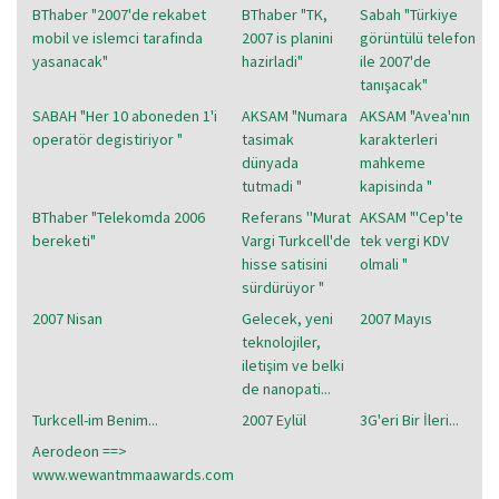
BThaber "2007'de rekabet
BThaber "TK,
Sabah "Türkiye
mobil ve islemci tarafinda
2007 is planini
görüntülü telefon
yasanacak"
hazirladi"
ile 2007'de
tanışacak"
SABAH "Her 10 aboneden 1'i
AKSAM "Numara
AKSAM "Avea'nın
operatör degistiriyor "
tasimak
karakterleri
dünyada
mahkeme
tutmadi "
kapisinda "
BThaber "Telekomda 2006
Referans ''Murat
AKSAM "'Cep'te
bereketi"
Vargi Turkcell'de
tek vergi KDV
hisse satisini
olmali "
sürdürüyor "
2007 Nisan
Gelecek, yeni
2007 Mayıs
teknolojiler,
iletişim ve belki
de nanopati...
Turkcell-im Benim...
2007 Eylül
3G'eri Bir İleri...
Aerodeon ==>
www.wewantmmaawards.com