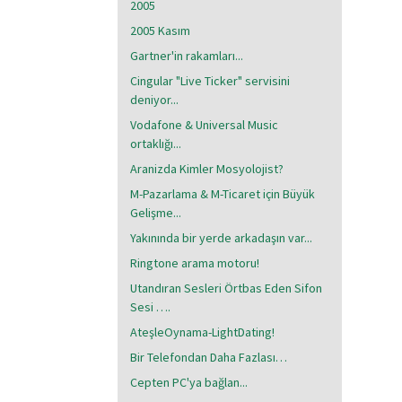
2005
2005 Kasım
Gartner'in rakamları...
Cingular "Live Ticker" servisini
deniyor...
Vodafone & Universal Music
ortaklığı...
Aranizda Kimler Mosyolojist?
M-Pazarlama & M-Ticaret için Büyük
Gelişme...
Yakınında bir yerde arkadaşın var...
Ringtone arama motoru!
Utandıran Sesleri Örtbas Eden Sifon
Sesi ….
AteşleOynama-LightDating!
Bir Telefondan Daha Fazlası…
Cepten PC'ya bağlan...