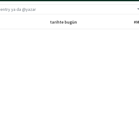
G
tarihte bugün
#M