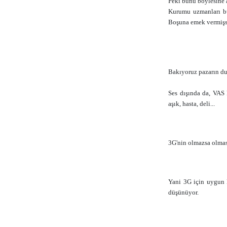
Peki bunu böylesine a
Kurumu uzmanları bun
Boşuna emek vermişs
Bakıyoruz pazarın dur
Ses dışında da, VAS 
aşık, hasta, deli...
3G'nin olmazsa olmas
Yani 3G için uygun k
düşünüyor.