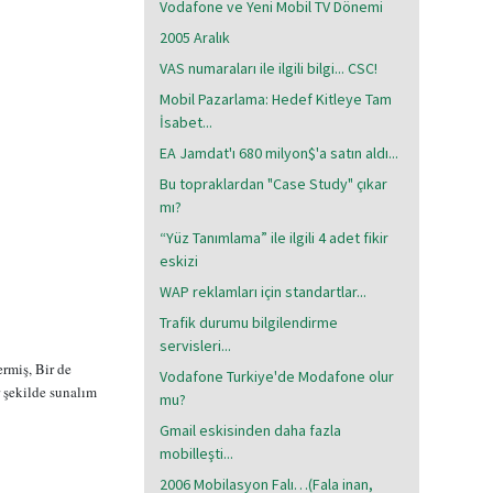
Vodafone ve Yeni Mobil TV Dönemi
2005 Aralık
VAS numaraları ile ilgili bilgi... CSC!
Mobil Pazarlama: Hedef Kitleye Tam
İsabet...
EA Jamdat'ı 680 milyon$'a satın aldı...
Bu topraklardan "Case Study" çıkar
mı?
“Yüz Tanımlama” ile ilgili 4 adet fikir
eskizi
WAP reklamları için standartlar...
Trafik durumu bilgilendirme
servisleri...
rmiş, Bir de
Vodafone Turkiye'de Modafone olur
r şekilde sunalım
mu?
Gmail eskisinden daha fazla
mobilleşti...
2006 Mobilasyon Falı…(Fala inan,