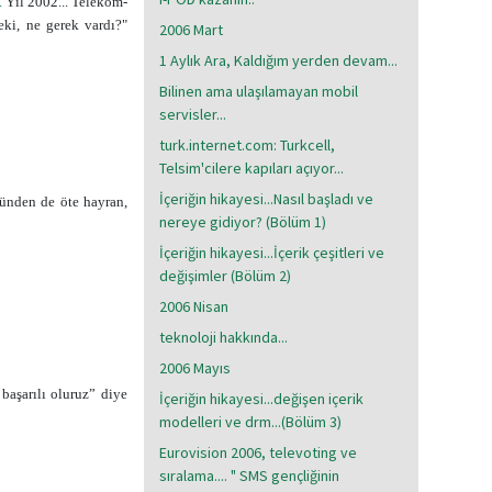
.
Yıl 2002... Telekom-
eki, ne gerek vardı?"
2006 Mart
1 Aylık Ara, Kaldığım yerden devam...
Bilinen ama ulaşılamayan mobil
servisler...
turk.internet.com: Turkcell,
Telsim'cilere kapıları açıyor...
İçeriğin hikayesi...Nasıl başladı ve
künden de öte hayran,
nereye gidiyor? (Bölüm 1)
İçeriğin hikayesi...İçerik çeşitleri ve
değişimler (Bölüm 2)
2006 Nisan
teknoloji hakkında...
2006 Mayıs
başarılı oluruz” diye
İçeriğin hikayesi...değişen içerik
modelleri ve drm...(Bölüm 3)
Eurovision 2006, televoting ve
sıralama.... " SMS gençliğinin