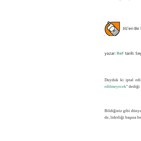
3G'eri Bir İl
yazar:
ReF
tarih: S
Duyduk ki iptal edi
edilmeyecek
" dediği
Bildiğiniz gibi dünya
de, liderliği başına b