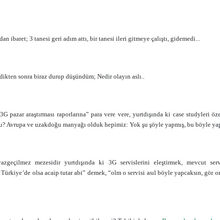
an ibaret; 3 tanesi geri adım attı, bir tanesi ileri gitmeye çalıştı, gidemedi...
dikten sonra biraz durup düşündüm; Nedir olayın aslı..
“3G pazar araştırması raporlarına” para vere vere, yurtdışında ki case studyleri öz
u? Avrupa ve uzakdoğu manyağı olduk hepimiz: Yok şu şöyle yapmış, bu böyle yap
azgeçilmez mezesidir yurtdışında ki 3G servislerini eleştirmek, mevcut servis
a Türkiye’de olsa acaip tutar abi” demek, “olm o servisi asıl böyle yapcaksın, gör