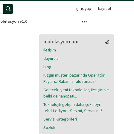
giriş yap
kayıt ol
elişmiş arama menüsünü aç
obilasyon v1.0
mobilasyon.com
iletişim
duyurular
blog
Kızgın müşteri pazarında Operatör
Payları... Rakamlar aldatmasın!
Gelecek, yeni teknolojiler, iletişim ve
belki de nanopati...
Teknolojik gelişim daha çok neyi
tehdit ediyor... Ses mi, Servis mi?
Servis Kategorileri
Sozluk