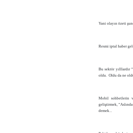
Yani olayın özeti şund
Resmi iptal haber gel
Bu sektör yılllardır 
oldu.
Oldu da ne old
Mobil sohbetlerin v
geliştirmek, “Aslınd
demek...