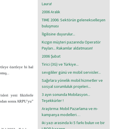
Laura!
2006 Aralık
TIME 2006: Sektörün gelenekselleşen
buluşması
İlgilisine duyurulur...
Kızgın müşteri pazarında Operatör
Payları... Rakamlar aldatmasın!
2006 Şubat
Tirici (3G) ve Türkiye...
etleye özetleye bi hal
sevgililer günü ve mobil servisler...
mış...
Sağırlara yönelik mobil hizmetler ve
sosyal sorumluluk projeleri...
3 ayın sonunda Mobilasyon...
leri yeni fikirlerle
Teşekkürler !
 ondan sonra ARPU’yu”
Araştırma: Mobil Pazarlama ve m-
kampanya modelleri…
iki yazı arasinda ki 5 farkı bulun ve bir
I-POD kazanın..