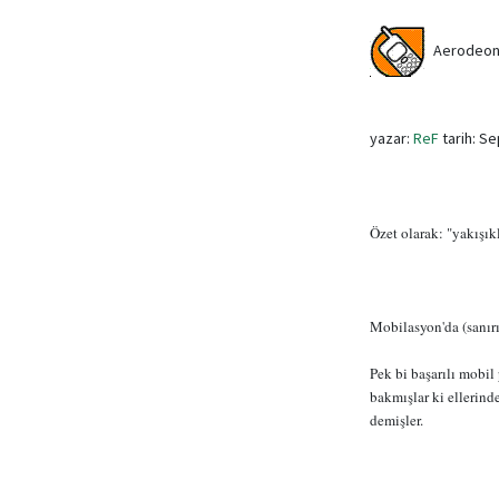
Aerodeon
yazar:
ReF
tarih: S
Özet olarak: "yakışıklı
Mobilasyon'da (sanır
Pek bi başarılı mobil
bakmışlar ki ellerind
demişler.