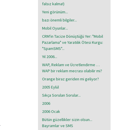
falsız kalma!)
Yeni görünüm...
bazı önemli bilgiler...
Mobil Oyunlar...
CRM'in Tacize Dönüştüğü Yer: "Mobil
Pazarlama" ve Yaratılık Ötesi Kurgu:
"SpamSMS"...
Yıl 2006...
WAP, Reklam ve Ücretlendirme …
WAP bir reklam mecrası olabilir mi?
Orange biraz geriden mi geliyor?
2005 Eylül
Sıkça Sorulan Sorular...
2006
2006 Ocak
Bütün güzellikler sizin olsun...
.
Bayramlar ve SMS