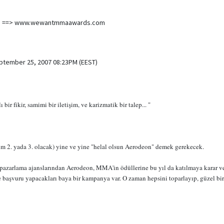
 ==> www.wewantmmaawards.com
eptember 25, 2007 08:23PM (EEST)
 bir fikir, samimi bir iletişim, ve karizmatik bir talep... "
ım 2. yada 3. olacak) yine ve yine "helal olsun Aerodeon" demek gerekecek.
 pazarlama ajanslarından Aerodeon, MMA'in ödüllerine bu yıl da katılmaya karar ve
e başvuru yapacakları baya bir kampanya var. O zaman hepsini toparlayıp, güzel bi