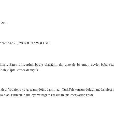
eri...
eptember 20, 2007 05:27PM (EEST)
lmiş... Zaten biliyorduk böyle olacağını da, yine de bi umut, devlet baba 
 ihaleyi iptal etmez demiştik.
 devi Vodafone ve Avea'nın doğrudan itirazı, TürkTelekom'un dolaylı müdahalesi il
ela olan Turkcell'in ihaleye verdiği tek teklif ile malesef yarıda kaldı.