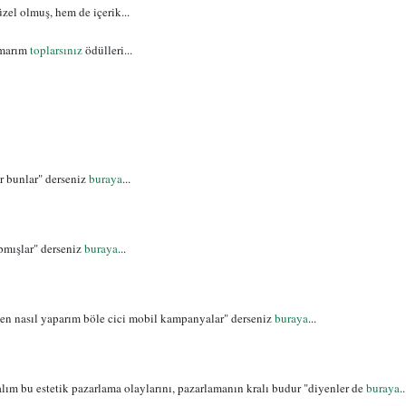
el olmuş, hem de içerik...
umarım
toplarsınız
ödülleri...
r bunlar" derseniz
buraya
...
pmışlar" derseniz
buraya
...
ben nasıl yaparım böle cici mobil kampanyalar" derseniz
buraya
...
lım bu estetik pazarlama olaylarını, pazarlamanın kralı budur "diyenler de
buraya
..