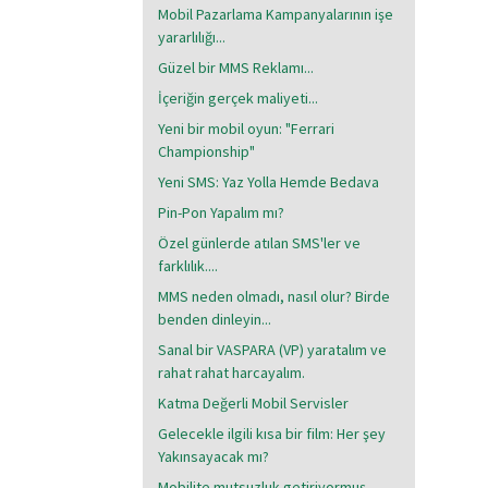
Mobil Pazarlama Kampanyalarının işe
yararlılığı...
Güzel bir MMS Reklamı...
İçeriğin gerçek maliyeti...
Yeni bir mobil oyun: "Ferrari
Championship"
Yeni SMS: Yaz Yolla Hemde Bedava
Pin-Pon Yapalım mı?
Özel günlerde atılan SMS'ler ve
farklılık....
MMS neden olmadı, nasıl olur? Birde
benden dinleyin...
Sanal bir VASPARA (VP) yaratalım ve
rahat rahat harcayalım.
Katma Değerli Mobil Servisler
Gelecekle ilgili kısa bir film: Her şey
Yakınsayacak mı?
Mobilite mutsuzluk getiriyormuş...