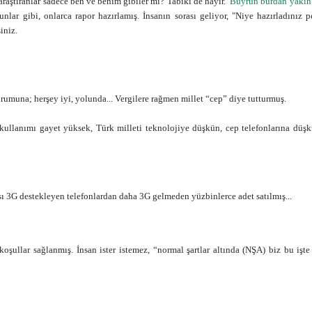
raştıranlar sadece ben ve benim gibiler mi? Tabiki de hayır.
Buyrun burdan yakın
lar gibi, onlarca rapor hazırlamış. İnsanın sorası geliyor, "Niye hazırladınız p
iniz.
umuna; herşey iyi, yolunda... Vergilere rağmen millet “cep” diye tutturmuş.
kullanımı gayet yüksek, Türk milleti teknolojiye düşkün, cep telefonlarına düş
ı 3G destekleyen telefonlardan daha 3G gelmeden yüzbinlerce adet satılmış...
oşullar sağlanmış. İnsan ister istemez, “normal şartlar altında (NŞA) biz bu işte 