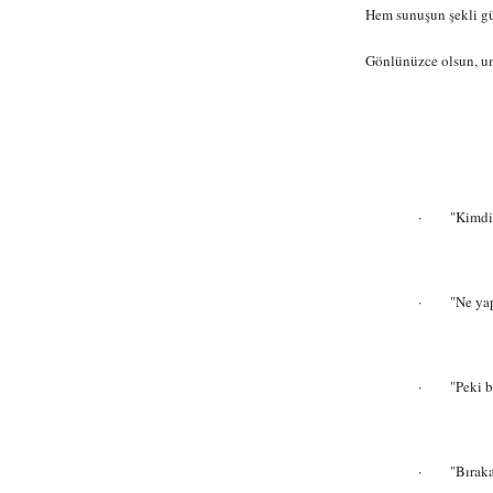
Hem sunuşun şekli güz
Gönlünüzce olsun, 
·
"Kimdi
·
"Ne ya
·
"Peki 
·
"Bıraka