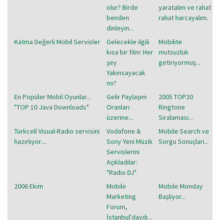
olur? Birde
yaratalım ve rahat
benden
rahat harcayalım.
dinleyin...
Katma Değerli Mobil Servisler
Gelecekle ilgili
Mobilite
kısa bir film: Her
mutsuzluk
şey
getiriyormuş...
Yakınsayacak
mı?
En Popüler Mobil Oyunlar...
Gelir Paylaşım
2005 TOP20
"TOP 10 Java Downloads"
Oranları
Ringtone
üzerine...
Sıralaması...
Turkcell Visual-Radio servisini
Vodafone &
Mobile Search ve
hazırlıyor....
Sony Yeni Müzik
Sorgu Sonuçları...
Servislerini
Açıkladılar:
"Radio DJ"
2006 Ekim
Mobile
Mobile Monday
Marketing
Başlıyor...
Forum,
İstanbul'daydı...