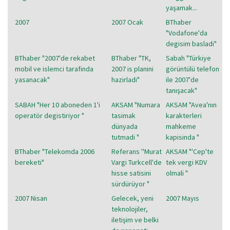
yaşamak...
2007
2007 Ocak
BThaber
"Vodafone'da
degisim basladi"
BThaber "2007'de rekabet
BThaber "TK,
Sabah "Türkiye
mobil ve islemci tarafinda
2007 is planini
görüntülü telefon
yasanacak"
hazirladi"
ile 2007'de
tanışacak"
SABAH "Her 10 aboneden 1'i
AKSAM "Numara
AKSAM "Avea'nın
operatör degistiriyor "
tasimak
karakterleri
dünyada
mahkeme
tutmadi "
kapisinda "
BThaber "Telekomda 2006
Referans ''Murat
AKSAM "'Cep'te
bereketi"
Vargi Turkcell'de
tek vergi KDV
hisse satisini
olmali "
sürdürüyor "
2007 Nisan
Gelecek, yeni
2007 Mayıs
teknolojiler,
iletişim ve belki