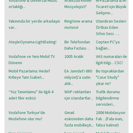
Vodafone & Universal Music
Aranizda Kimler
M-Pazarlama & M-
ortaklığı...
Mosyolojist?
Ticaret için Büyük
Gelişme...
Yakınında bir yerde arkadaşın
Ringtone arama
Utandıran Sesleri
var...
motoru!
Örtbas Eden
Sifon Sesi ….
AteşleOynama-LightDating!
Bir Telefondan
Cepten PC'ya
Daha Fazlası…
bağlan...
Vodafone ve Yeni Mobil TV
2005 Aralık
VAS numaraları ile
Dönemi
ilgili bilgi... CSC!
Mobil Pazarlama: Hedef
EA Jamdat'ı 680
Bu topraklardan
Kitleye Tam İsabet...
milyon$'a satın
"Case Study"
aldı...
çıkar mı?
“Yüz Tanımlama” ile ilgili 4
WAP reklamları
Trafik durumu
adet fikir eskizi
için standartlar...
bilgilendirme
servisleri...
Vodafone Turkiye'de
Gmail
2006 Mobilasyon
Modafone olur mu?
eskisinden daha
Falı…(Fala inan,
fazla mobilleşti...
falsız kalma!)