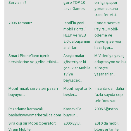
Servis mi?
göre TOP 10
en ilginç spor
Java Games
yorumcusunu
transfer etti.
2006 Temmuz
İsrail’in yeni
Conde Nast ve
mobil Portal’i
PayPal, Mobil-
HEEP ve WEB
ödeme ve
2.0’da başarının
alışveriş servisi
anahtarı
hazırlıyor...
Smart Phone'ların içerik
Araştırmalar
M-Video'ya yavaş
servislerine ve gelire etkisi...
gösteriyor ki
adaptasyon ve bu
çocuklar Mobile
süreçte
TV’ye
yaşananlar...
bayılacak…
Mobil müzik servisleri pazarı
Mobil hayatta ilk
İnsanlardan daha
büyüyor...
beşler...
fazla sayıda cep
telefonu var.
Pazarlama karnavalı
Karnaval'a
2006 Ağustos
basladı:www.marketallica.com
buyrun...
Sıra dışı bir Mobil Operatör:
2006 Eylül
2010'da mobil
Virgin Mobile
blogger'lar ile