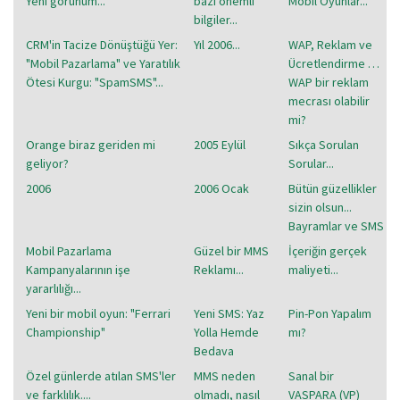
Yeni görünüm...
bazı önemli
Mobil Oyunlar...
bilgiler...
CRM'in Tacize Dönüştüğü Yer:
Yıl 2006...
WAP, Reklam ve
"Mobil Pazarlama" ve Yaratılık
Ücretlendirme …
Ötesi Kurgu: "SpamSMS"...
WAP bir reklam
mecrası olabilir
mi?
Orange biraz geriden mi
2005 Eylül
Sıkça Sorulan
geliyor?
Sorular...
2006
2006 Ocak
Bütün güzellikler
sizin olsun...
Bayramlar ve SMS
Mobil Pazarlama
Güzel bir MMS
İçeriğin gerçek
Kampanyalarının işe
Reklamı...
maliyeti...
yararlılığı...
Yeni bir mobil oyun: "Ferrari
Yeni SMS: Yaz
Pin-Pon Yapalım
Championship"
Yolla Hemde
mı?
Bedava
Özel günlerde atılan SMS'ler
MMS neden
Sanal bir
ve farklılık....
olmadı, nasıl
VASPARA (VP)