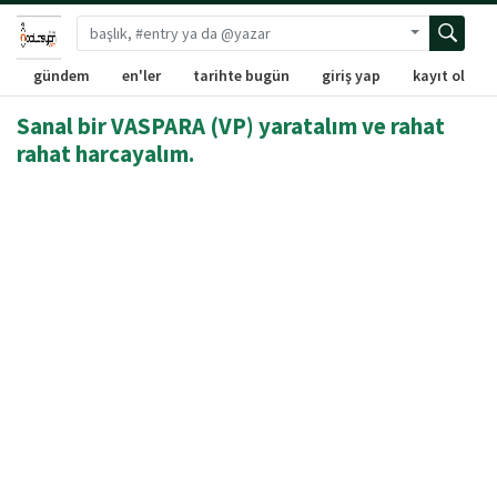
Gelişmiş ara
gündem
en'ler
tarihte bugün
giriş yap
kayıt ol
Sanal bir VASPARA (VP) yaratalım ve rahat
rahat harcayalım.