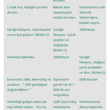
kazanın..
1 Aylık Ara, Kaldığım yerden
Bilinen ama
turk.internet.com:
devam...
ulaşılamayan
Turkcell,
mobil servisler...
Telsim'cilere
kapıları açıyor...
İçeriğin hikayesi...Nasıl başladı
İçeriğin
2006 Nisan
ve nereye gidiyor? (Bölüm 1)
hikayesi...İçerik
çeşitleri ve
değişimler
(Bölüm 2)
teknoloji hakkında...
2006 Mayıs
İçeriğin
hikayesi...değişen
içerik modelleri
ve drm...(Bölüm 3)
Eurovision 2006, televoting ve
Operatöre
2006 Haziran
sıralama.... " SMS gençliğinin
gerek var mı? /
değiştirdikleri ! "
SMS ile not
sorgulama
Teknolojik gelişim daha çok
Aylık Oyun Satış
Vodafone live!
neyi tehdit ediyor... Ses mi,
rakamlarına
dünya kupasının