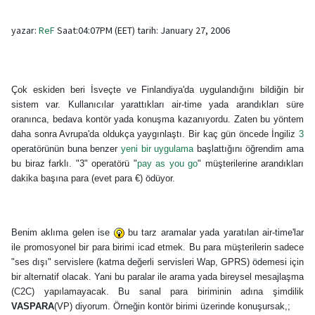
yazar:
ReF
Saat:04:07PM (EET) tarih: January 27, 2006
Çok eskiden beri İsveçte ve Finlandiya'da uygulandığını bildiğin bir
sistem var. Kullanıcılar yarattıkları air-time yada arandıkları süre
oranınca, bedava kontör yada konuşma kazanıyordu. Zaten bu yöntem
daha sonra Avrupa'da oldukça yaygınlaştı. Bir kaç gün öncede İngiliz
3
operatörünün buna benzer
yeni bir uygulama
başlattığını öğrendim ama
bu biraz farklı. "3" operatörü "
pay as you go
" müşterilerine arandıkları
dakika başına para (evet para €) ödüyor.
Benim aklıma gelen ise
bu tarz aramalar yada yaratılan air-time'lar
ile promosyonel bir para birimi icad etmek. Bu para müşterilerin sadece
"ses dışı" servislere (katma değerli servisleri Wap, GPRS) ödemesi için
bir alternatif olacak. Yani bu paralar ile arama yada bireysel mesajlaşma
(C2C) yapılamayacak. Bu sanal para biriminin adına şimdilik
VASPARA
(VP) diyorum. Örneğin kontör birimi üzerinde konuşursak,;