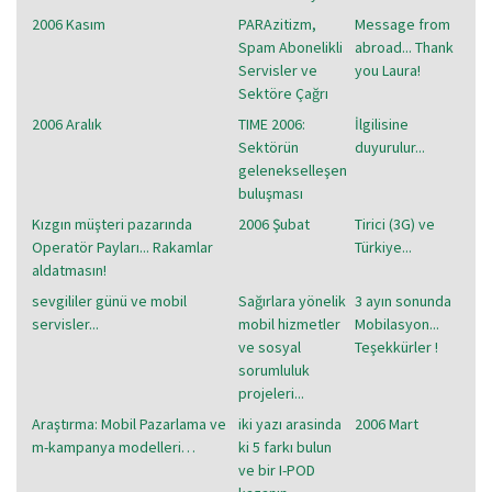
2006 Kasım
PARAzitizm,
Message from
Spam Abonelikli
abroad... Thank
Servisler ve
you Laura!
Sektöre Çağrı
2006 Aralık
TIME 2006:
İlgilisine
Sektörün
duyurulur...
gelenekselleşen
buluşması
Kızgın müşteri pazarında
2006 Şubat
Tirici (3G) ve
Operatör Payları... Rakamlar
Türkiye...
aldatmasın!
sevgililer günü ve mobil
Sağırlara yönelik
3 ayın sonunda
servisler...
mobil hizmetler
Mobilasyon...
ve sosyal
Teşekkürler !
sorumluluk
projeleri...
Araştırma: Mobil Pazarlama ve
iki yazı arasinda
2006 Mart
m-kampanya modelleri…
ki 5 farkı bulun
ve bir I-POD