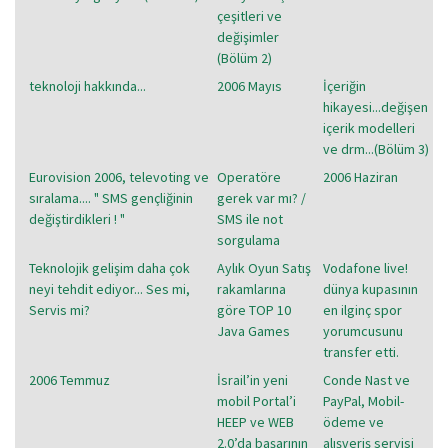
çeşitleri ve
değişimler
(Bölüm 2)
teknoloji hakkında...
2006 Mayıs
İçeriğin
hikayesi...değişen
içerik modelleri
ve drm...(Bölüm 3)
Eurovision 2006, televoting ve
Operatöre
2006 Haziran
sıralama.... " SMS gençliğinin
gerek var mı? /
değiştirdikleri ! "
SMS ile not
sorgulama
Teknolojik gelişim daha çok
Aylık Oyun Satış
Vodafone live!
neyi tehdit ediyor... Ses mi,
rakamlarına
dünya kupasının
Servis mi?
göre TOP 10
en ilginç spor
Java Games
yorumcusunu
transfer etti.
2006 Temmuz
İsrail’in yeni
Conde Nast ve
mobil Portal’i
PayPal, Mobil-
HEEP ve WEB
ödeme ve
2.0’da başarının
alışveriş servisi