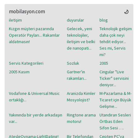
mobilasyon.com
iletişim
duyurular
blog
Kızgın müşteri pazarında
Gelecek, yeni
Teknolojik gelişim
Operatör Payları... Rakamlar
teknolojiler,
daha çok neyi
aldatmasın!
iletişim ve belki
tehdit ediyor...
de nanopati...
Ses mi, Servis
mi?
Servis Kategorileri
Sozluk
2005
2005 Kasım
Gartner'in
Cingular "Live
rakamları...
Ticker" servisini
deniyor...
Vodafone & Universal Music
Aranizda Kimler
M-Pazarlama & M-
ortaklığı...
Mosyolojist?
Ticaret için Büyük
Gelişme...
Yakınında bir yerde arkadaşın
Ringtone arama
Utandıran Sesleri
var...
motoru!
Örtbas Eden
Sifon Sesi ….
AteşleOynama-LightDating!
Bir Telefondan
Cepten PC'ya