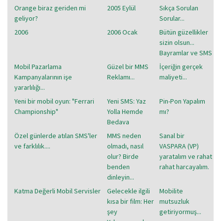
Orange biraz geriden mi
2005 Eylül
Sıkça Sorulan
geliyor?
Sorular...
2006
2006 Ocak
Bütün güzellikler
sizin olsun...
Bayramlar ve SMS
Mobil Pazarlama
Güzel bir MMS
İçeriğin gerçek
Kampanyalarının işe
Reklamı...
maliyeti...
yararlılığı...
Yeni bir mobil oyun: "Ferrari
Yeni SMS: Yaz
Pin-Pon Yapalım
Championship"
Yolla Hemde
mı?
Bedava
Özel günlerde atılan SMS'ler
MMS neden
Sanal bir
ve farklılık....
olmadı, nasıl
VASPARA (VP)
olur? Birde
yaratalım ve rahat
benden
rahat harcayalım.
dinleyin...
Katma Değerli Mobil Servisler
Gelecekle ilgili
Mobilite
kısa bir film: Her
mutsuzluk
şey
getiriyormuş...