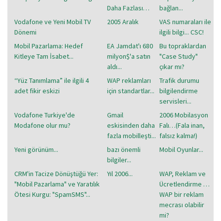
Daha Fazlası…
bağlan...
Vodafone ve Yeni Mobil TV
2005 Aralık
VAS numaraları ile
Dönemi
ilgili bilgi... CSC!
Mobil Pazarlama: Hedef
EA Jamdat'ı 680
Bu topraklardan
Kitleye Tam İsabet...
milyon$'a satın
"Case Study"
aldı...
çıkar mı?
“Yüz Tanımlama” ile ilgili 4
WAP reklamları
Trafik durumu
adet fikir eskizi
için standartlar...
bilgilendirme
servisleri...
Vodafone Turkiye'de
Gmail
2006 Mobilasyon
Modafone olur mu?
eskisinden daha
Falı…(Fala inan,
fazla mobilleşti...
falsız kalma!)
Yeni görünüm...
bazı önemli
Mobil Oyunlar...
bilgiler...
CRM'in Tacize Dönüştüğü Yer:
Yıl 2006...
WAP, Reklam ve
"Mobil Pazarlama" ve Yaratılık
Ücretlendirme …
Ötesi Kurgu: "SpamSMS"...
WAP bir reklam
mecrası olabilir
mi?