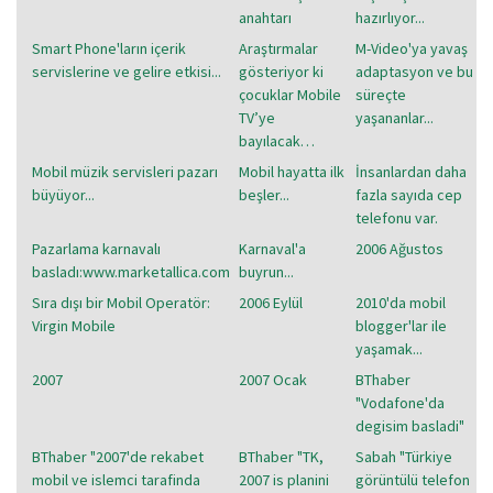
anahtarı
hazırlıyor...
Smart Phone'ların içerik
Araştırmalar
M-Video'ya yavaş
servislerine ve gelire etkisi...
gösteriyor ki
adaptasyon ve bu
çocuklar Mobile
süreçte
TV’ye
yaşananlar...
bayılacak…
Mobil müzik servisleri pazarı
Mobil hayatta ilk
İnsanlardan daha
büyüyor...
beşler...
fazla sayıda cep
telefonu var.
Pazarlama karnavalı
Karnaval'a
2006 Ağustos
basladı:www.marketallica.com
buyrun...
Sıra dışı bir Mobil Operatör:
2006 Eylül
2010'da mobil
Virgin Mobile
blogger'lar ile
yaşamak...
2007
2007 Ocak
BThaber
"Vodafone'da
degisim basladi"
BThaber "2007'de rekabet
BThaber "TK,
Sabah "Türkiye
mobil ve islemci tarafinda
2007 is planini
görüntülü telefon