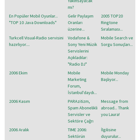
Yakınsayacak
mı?
En Popüler Mobil Oyunlar...
Gelir Paylaşım
2005 TOP20
"TOP 10 Java Downloads"
Oranları
Ringtone
üzerine...
Sıralaması...
Turkcell Visual-Radio servisini
Vodafone &
Mobile Search ve
hazırlıyor....
Sony Yeni Müzik
Sorgu Sonuçları...
Servislerini
Açıkladılar:
"Radio DJ"
2006 Ekim
Mobile
Mobile Monday
Marketing
Başlıyor...
Forum,
İstanbul'daydı...
2006 Kasım
PARAzitizm,
Message from
Spam Abonelikli
abroad... Thank
Servisler ve
you Laura!
Sektöre Çağrı
2006 Aralık
TIME 2006:
İlgilisine
Sektörün
duyurulur...