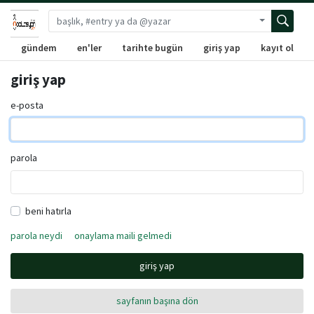
Gelişmiş ara
gündem
en'ler
tarihte bugün
giriş yap
kayıt ol
giriş yap
e-posta
parola
beni hatırla
parola neydi
onaylama maili gelmedi
giriş yap
sayfanın başına dön