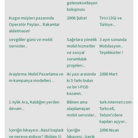
gelenekselleşen
buluşması
Kızgın müşteri pazarında
2006 Şubat
Tirici (3G) ve
Operatör Payları... Rakamlar
Türkiye...
aldatmasın!
sevgililer günü ve mobil
Sağırlara yönelik
3 ayın sonunda
servisler...
mobil hizmetler
Mobilasyon...
ve sosyal
Teşekkürler !
sorumluluk
projeleri...
Araştırma: Mobil Pazarlama ve
iki yazı arasinda
2006 Mart
m-kampanya modelleri…
ki 5 farkı bulun
ve bir I-POD
kazanın..
1 Aylık Ara, Kaldığım yerden
Bilinen ama
turk.internet.com:
devam...
ulaşılamayan
Turkcell,
mobil servisler...
Telsim'cilere
kapıları açıyor...
İçeriğin hikayesi...Nasıl başladı
İçeriğin
2006 Nisan
ve nereye gidiyor? (Bölüm 1)
hikayesi...İçerik